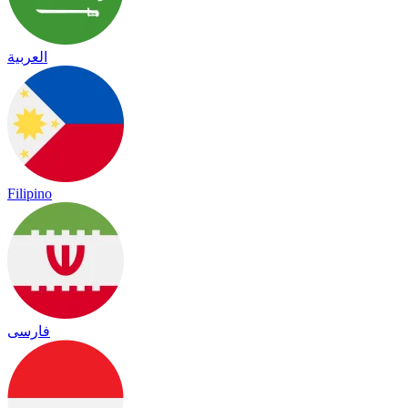
العربية
Filipino
فارسی