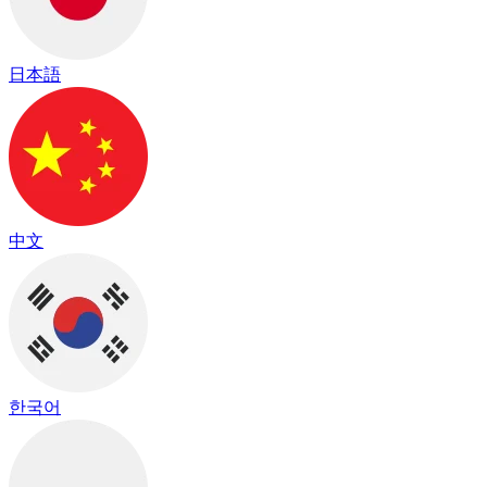
日本語
中文
한국어