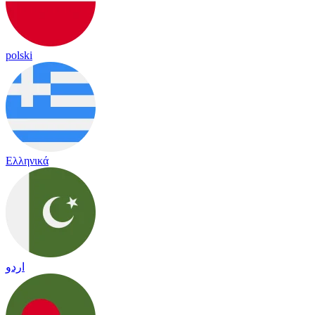
polski
Ελληνικά
اردو