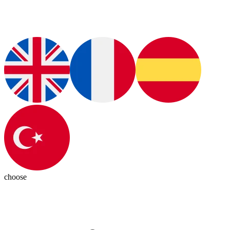
choose