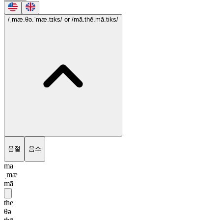
/ˌmæ.θə.ˈmæ.tɪks/
or /mā.thē.mā.tiks/
음절
음소
ma
ˌmæ
mā
the
θə