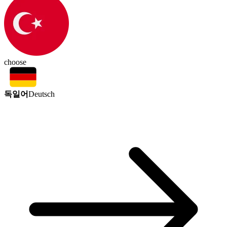
choose
독일어
Deutsch