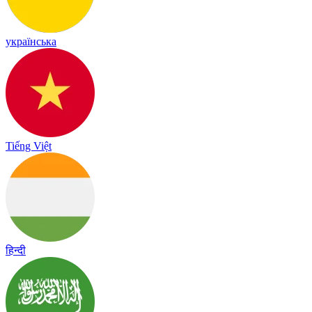
українська
Tiếng Việt
हिन्दी