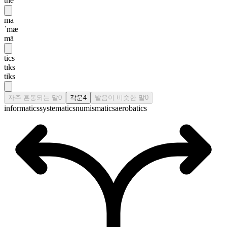
thē
ma
ˈmæ
mā
tics
tɪks
tiks
자주 혼동되는 말
0
각운
4
발음이 비슷한 말
0
informatics
systematics
numismatics
aerobatics