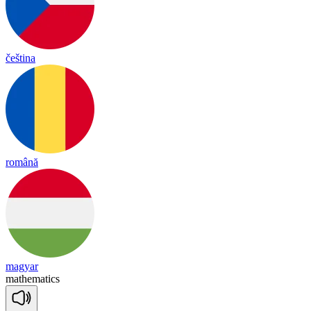
čeština
română
magyar
ma
the
ma
tics