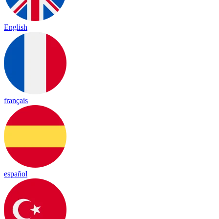
English
français
español