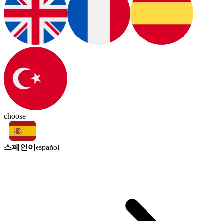
choose
스페인어
español