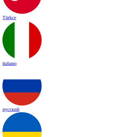
Türkçe
italiano
русский