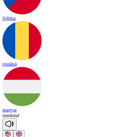
čeština
română
magyar
man
kind