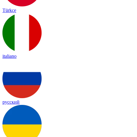
Türkçe
italiano
русский