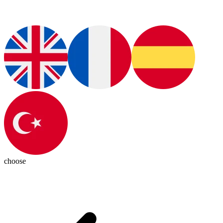
choose