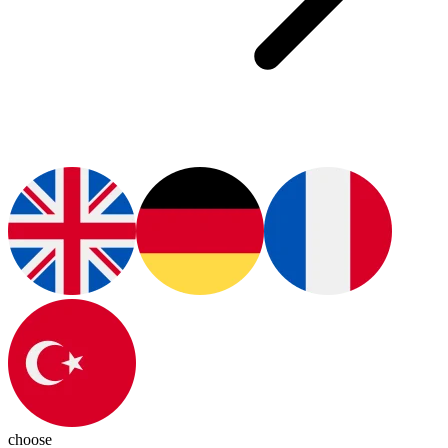
choose