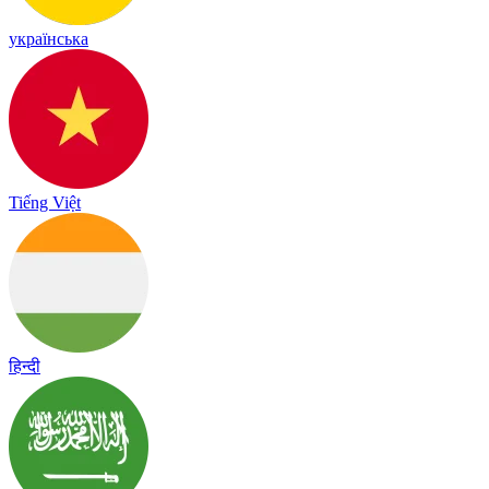
українська
Tiếng Việt
हिन्दी