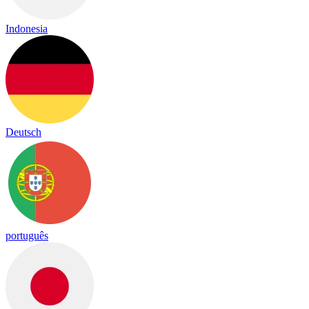
Indonesia
Deutsch
português