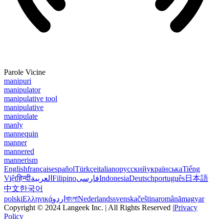
Parole Vicine
manipuri
manipulator
manipulative tool
manipulative
manipulate
manly
mannequin
manner
mannered
mannerism
English
français
español
Türkçe
italiano
русский
українська
Tiếng
Việt
हिन्दी
العربية
Filipino
فارسی
Indonesia
Deutsch
português
日本語
中文
한국어
polski
Ελληνικά
اردو
বাংলা
Nederlands
svenska
čeština
română
magyar
Copyright © 2024 Langeek Inc. | All Rights Reserved |
Privacy
Policy