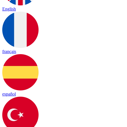
English
français
español