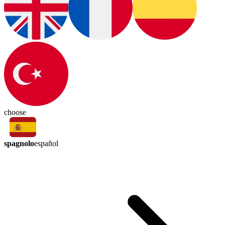
choose
spagnolo
español