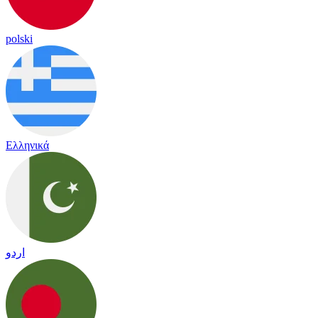
polski
Ελληνικά
اردو