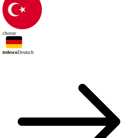
choose
tedesco
Deutsch