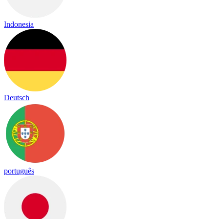
Indonesia
Deutsch
português