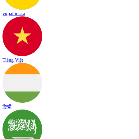
українська
Tiếng Việt
हिन्दी