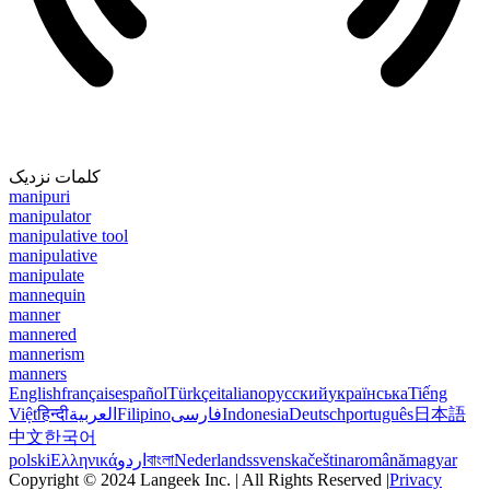
کلمات نزدیک
manipuri
manipulator
manipulative tool
manipulative
manipulate
mannequin
manner
mannered
mannerism
manners
English
français
español
Türkçe
italiano
русский
українська
Tiếng
Việt
हिन्दी
العربية
Filipino
فارسی
Indonesia
Deutsch
português
日本語
中文
한국어
polski
Ελληνικά
اردو
বাংলা
Nederlands
svenska
čeština
română
magyar
Copyright © 2024 Langeek Inc. | All Rights Reserved |
Privacy