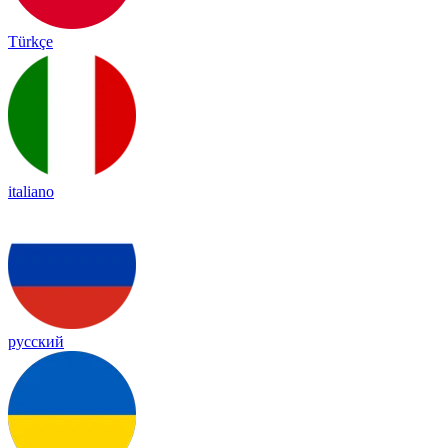
Türkçe
italiano
русский