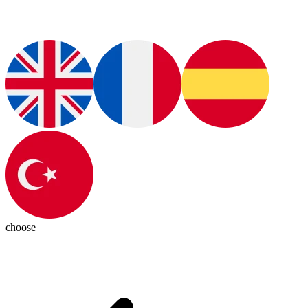
choose