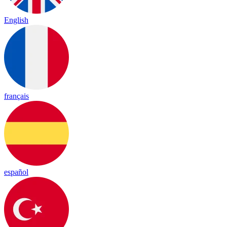
English
français
español