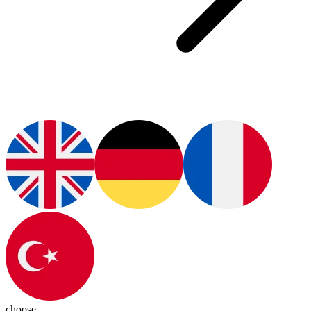
choose