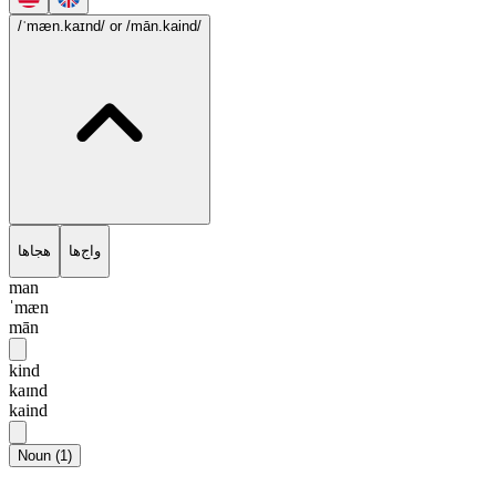
/ˈmæn.kaɪnd/
or /mān.kaind/
واج‌ها
هجاها
man
ˈmæn
mān
kind
kaɪnd
kaind
Noun
(
1
)