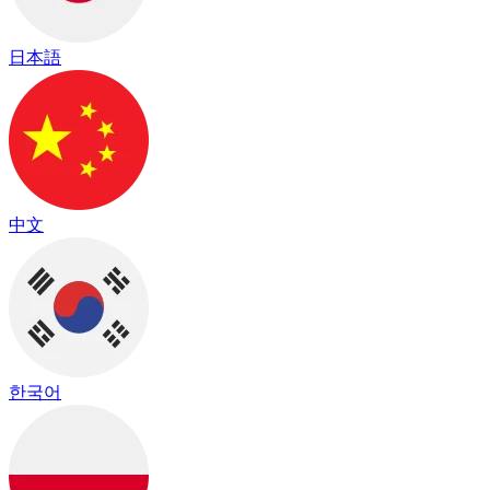
日本語
中文
한국어