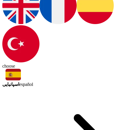
choose
اسپانیایی
español