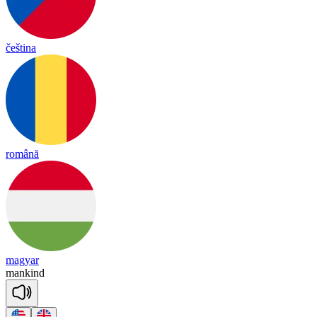
čeština
română
magyar
man
kind