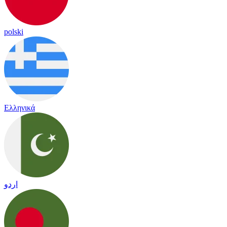
polski
Ελληνικά
اردو