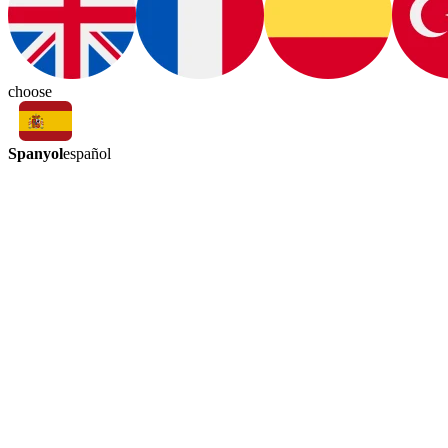
choose
Spanyol
español