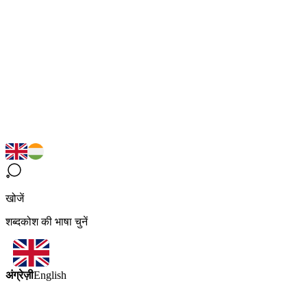
खोजें
शब्दकोश की भाषा चुनें
अंग्रेज़ी
English