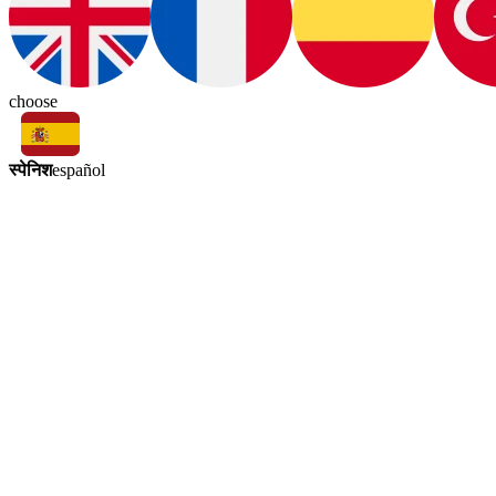
choose
स्पेनिश
español