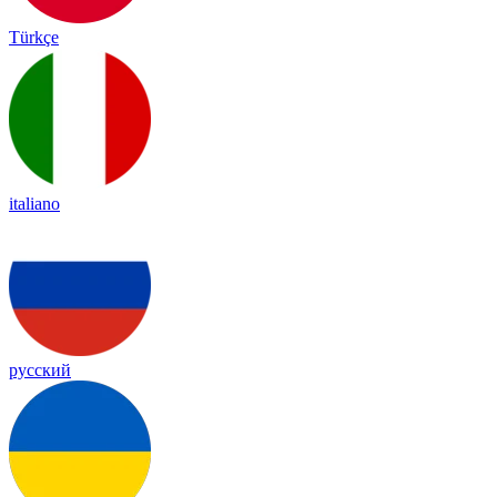
Türkçe
italiano
русский