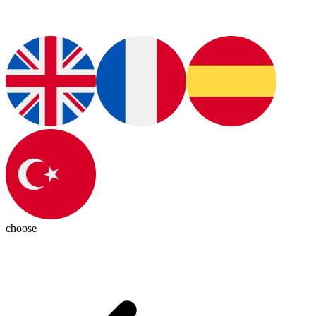
choose