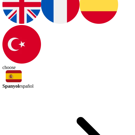
choose
Spanyol
español