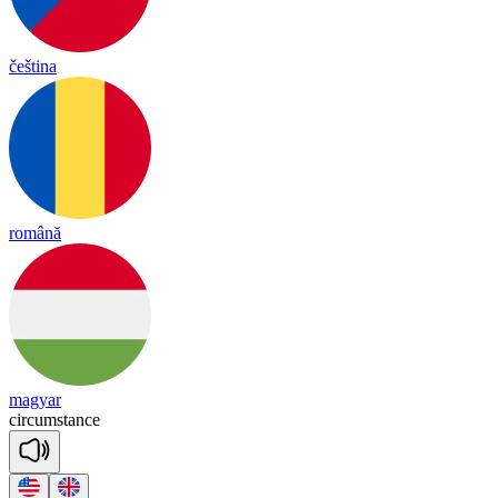
čeština
română
magyar
cir
cums
tance