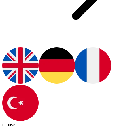
choose