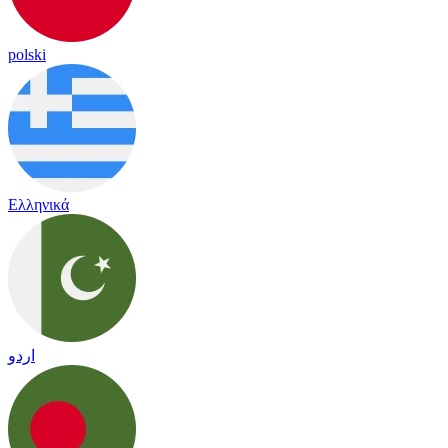
polski
Ελληνικά
اردو