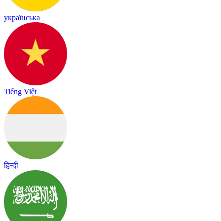
українська
Tiếng Việt
हिन्दी