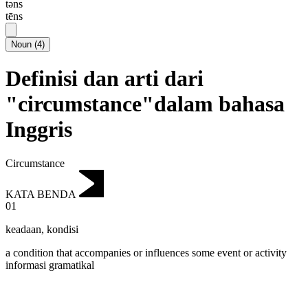
təns
tēns
Noun
(
4
)
Definisi dan arti dari
"circumstance"dalam bahasa
Inggris
Circumstance
KATA BENDA
01
keadaan
,
kondisi
a condition that accompanies or influences some event or activity
informasi gramatikal