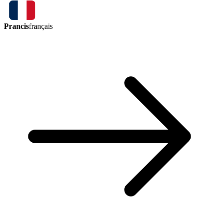
Prancis
français