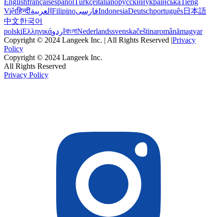
English
français
español
Türkçe
italiano
русский
українська
Tiếng
Việt
हिन्दी
العربية
Filipino
فارسی
Indonesia
Deutsch
português
日本語
中文
한국어
polski
Ελληνικά
اردو
বাংলা
Nederlands
svenska
čeština
română
magyar
Copyright © 2024 Langeek Inc. | All Rights Reserved |
Privacy
Policy
Copyright © 2024 Langeek Inc.
All Rights Reserved
Privacy Policy