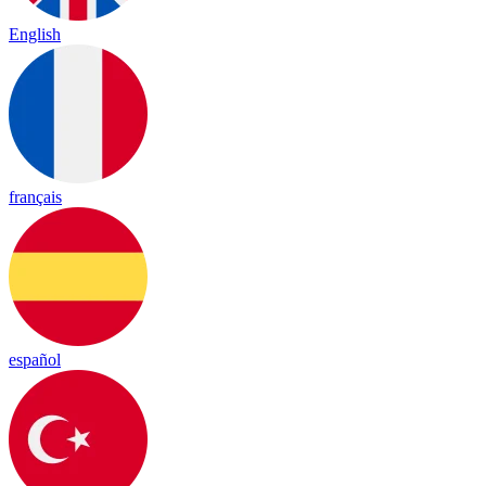
English
français
español