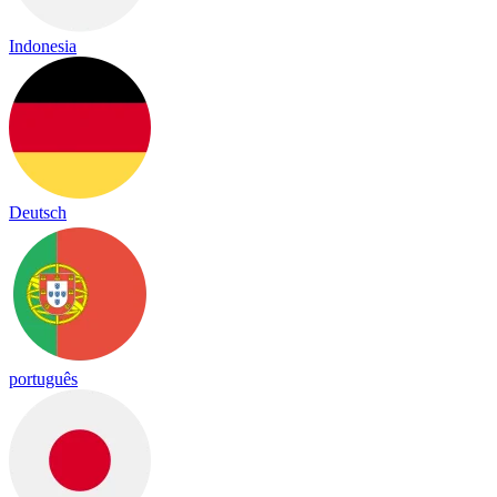
Indonesia
Deutsch
português