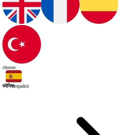
choose
स्पेनिश
español