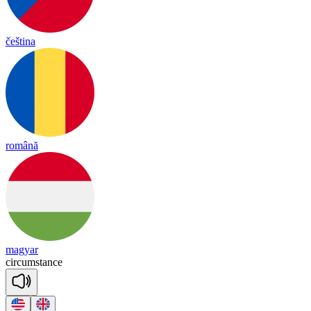
čeština
română
magyar
cir
cums
tance