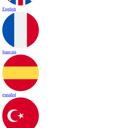
English
français
español