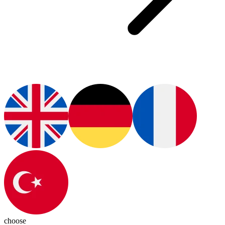
choose