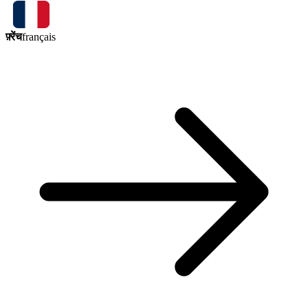
फ़्रेंच
français