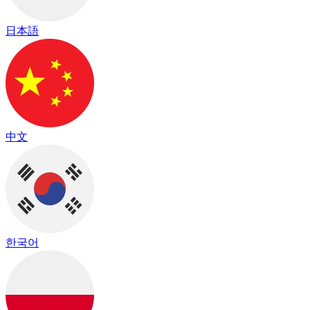
日本語
中文
한국어