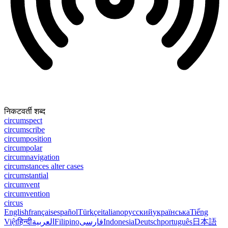
निकटवर्ती शब्द
circumspect
circumscribe
circumposition
circumpolar
circumnavigation
circumstances alter cases
circumstantial
circumvent
circumvention
circus
English
français
español
Türkçe
italiano
русский
українська
Tiếng
Việt
हिन्दी
العربية
Filipino
فارسی
Indonesia
Deutsch
português
日本語