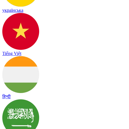
українська
Tiếng Việt
हिन्दी