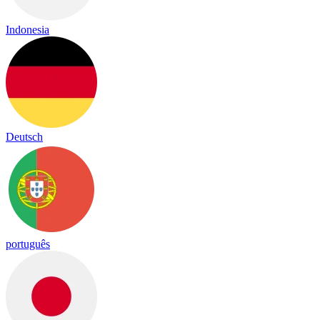
Indonesia
Deutsch
português