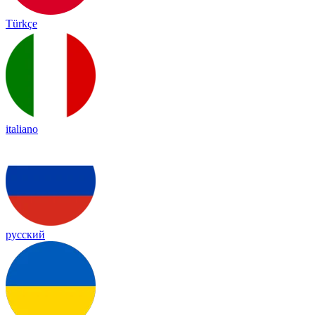
Türkçe
italiano
русский