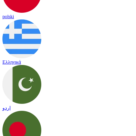
polski
Ελληνικά
اردو