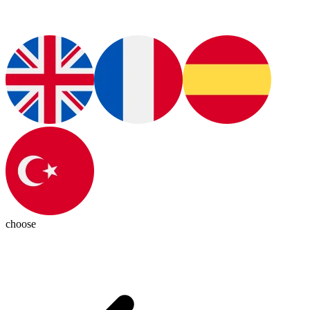
choose