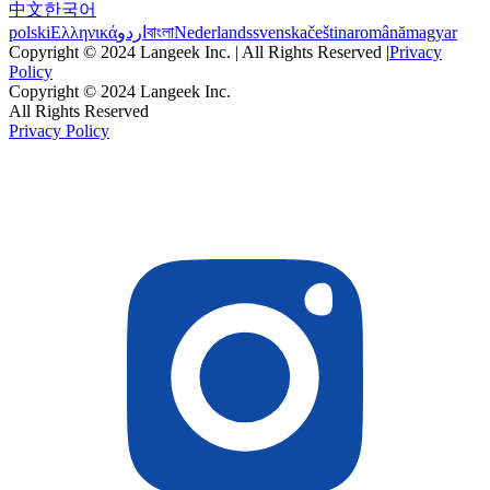
中文
한국어
polski
Ελληνικά
اردو
বাংলা
Nederlands
svenska
čeština
română
magyar
Copyright © 2024 Langeek Inc. | All Rights Reserved |
Privacy
Policy
Copyright © 2024 Langeek Inc.
All Rights Reserved
Privacy Policy