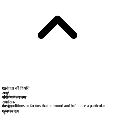
सजीवता की स्थिति
02
अमूर्त
परिस्थिति
,
हालात
रूपात्मक संरचना
समासिक
the conditions or factors that surround and influence a particular
गणनीय
situation
बहुवचन रूप