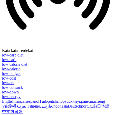
Kata-kata Terdekat
low-carb diet
low-carb
low-calorie diet
low-calorie
low-budget
low-cost
low-cut
low-cut sock
low-down
low-energy
English
français
español
Türkçe
italiano
русский
українська
Tiếng
Việt
हिन्दी
العربية
Filipino
فارسی
Indonesia
Deutsch
português
日本語
中文
한국어