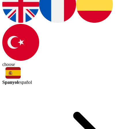
choose
Spanyol
español