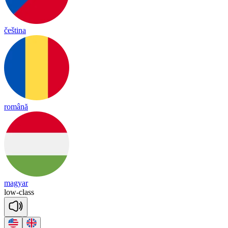
čeština
română
magyar
low
-
class