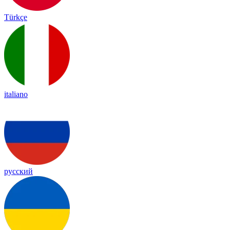
Türkçe
italiano
русский