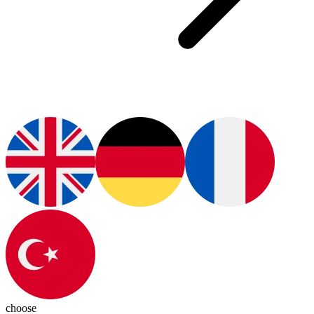
choose