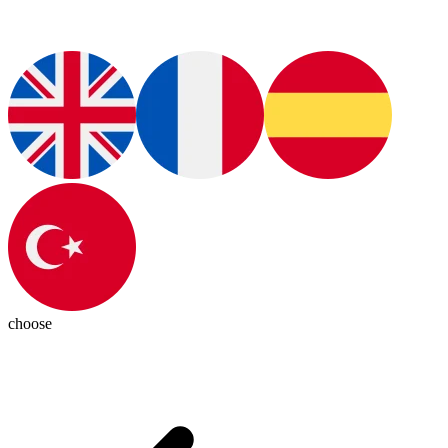
choose