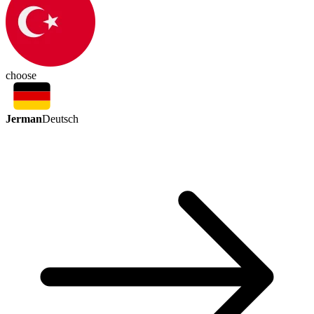
choose
Jerman
Deutsch