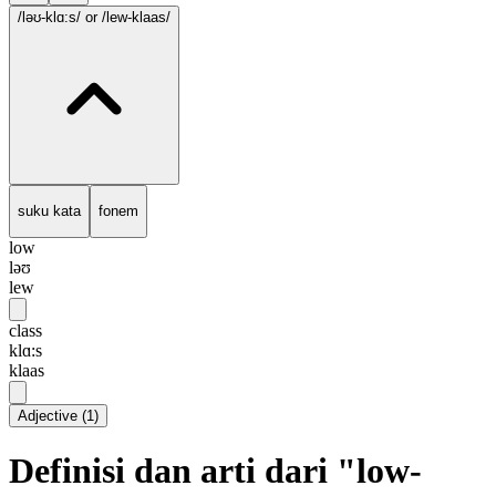
/ləʊ-klɑ:s/
or /lew-klaas/
suku kata
fonem
low
ləʊ
lew
class
klɑ:s
klaas
Adjective
(
1
)
Definisi dan arti dari "low-