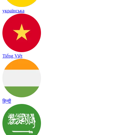
українська
Tiếng Việt
हिन्दी