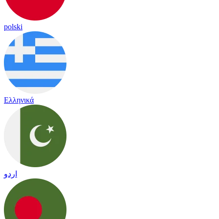
polski
Ελληνικά
اردو