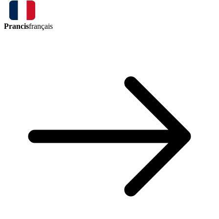
Prancis
français