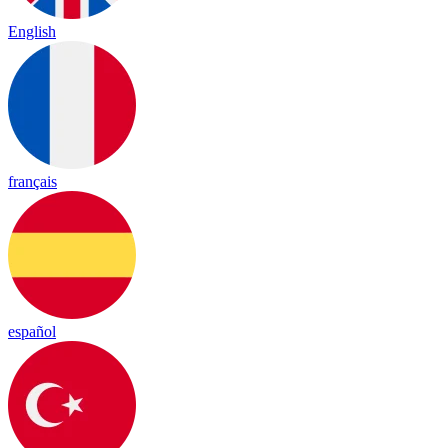
English
français
español