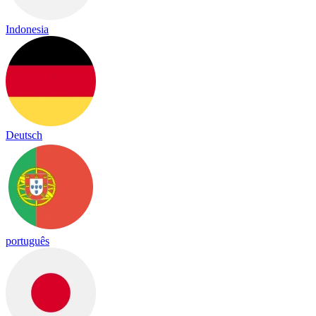
Indonesia
Deutsch
português