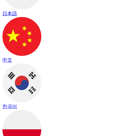
日本語
中文
한국어