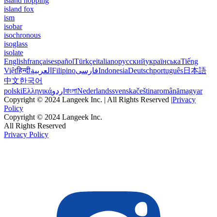
island hopping
island fox
ism
isobar
isochronous
isoglass
isolate
English
français
español
Türkçe
italiano
русский
українська
Tiếng
Việt
हिन्दी
العربية
Filipino
فارسی
Indonesia
Deutsch
português
日本語
中文
한국어
polski
Ελληνικά
اردو
বাংলা
Nederlands
svenska
čeština
română
magyar
Copyright © 2024 Langeek Inc. | All Rights Reserved |
Privacy
Policy
Copyright © 2024 Langeek Inc.
All Rights Reserved
Privacy Policy