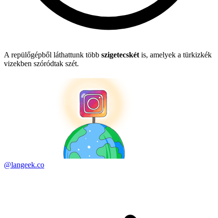
A repülőgépből láthattunk több
szigetecskét
is, amelyek a türkizkék
vizekben szóródtak szét.
@langeek.co