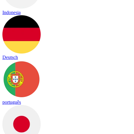
Indonesia
Deutsch
português