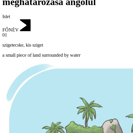
meghatározása angolul
Islet
FŐNÉV
01
szigetecske
,
kis sziget
a small piece of land surrounded by water