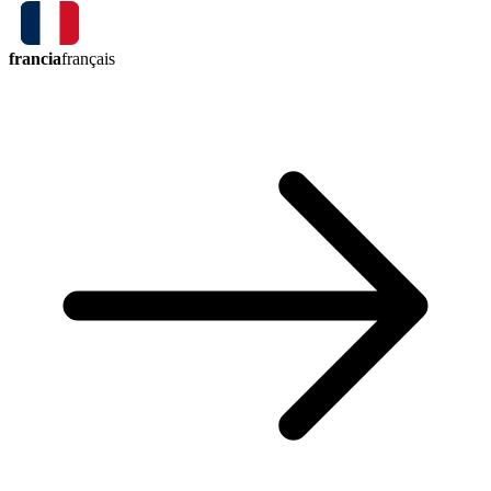
francia
français