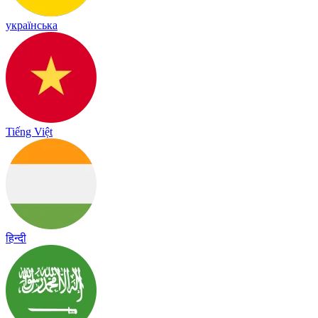
українська
Tiếng Việt
हिन्दी