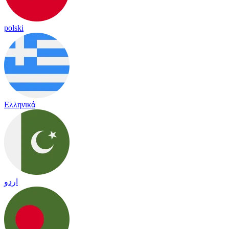
polski
Ελληνικά
اردو