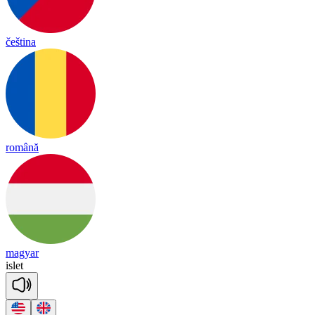
čeština
română
magyar
is
let