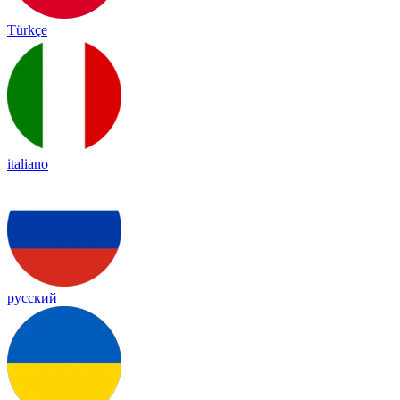
Türkçe
italiano
русский