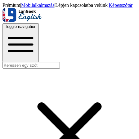
Prémium
|
Mobilalkalmazás
|
Lépjen kapcsolatba velünk
|
Képesszótár
Toggle navigation