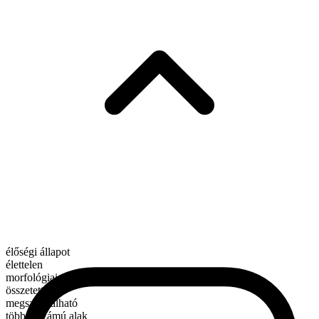
élőségi állapot
élettelen
morfológiai összetétel
összetett
megszámlálható
többes számú alak