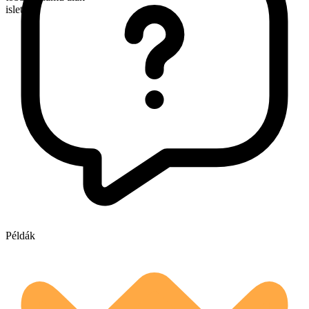
islets
Példák