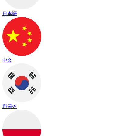
日本語
中文
한국어