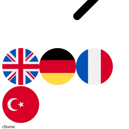
choose