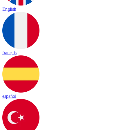
English
français
español