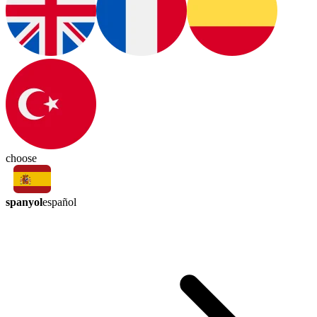
choose
spanyol
español