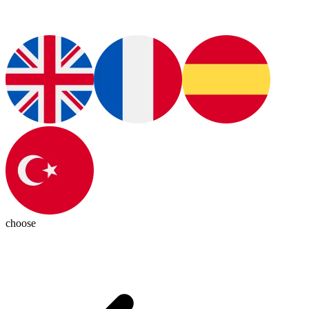
choose