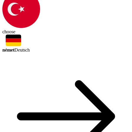
choose
német
Deutsch