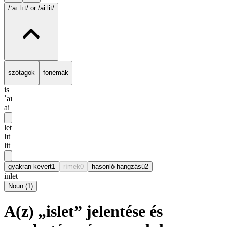
/ˈaɪ.lɪt/
or /ai.lit/
szótagok
fonémák
is
ˈaɪ
ai
let
lɪt
lit
gyakran kevert
1
rímek
0
hasonló hangzású
2
inlet
Noun
(
1
)
A(z) „islet” jelentése és