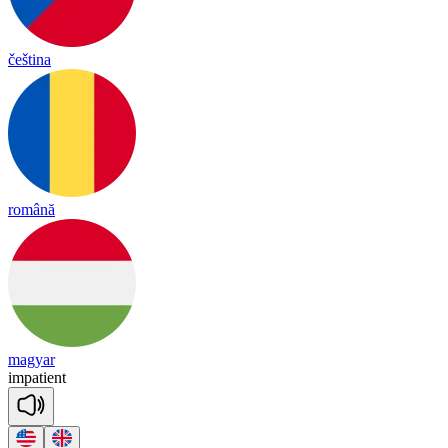
čeština
română
magyar
im
pa
tient