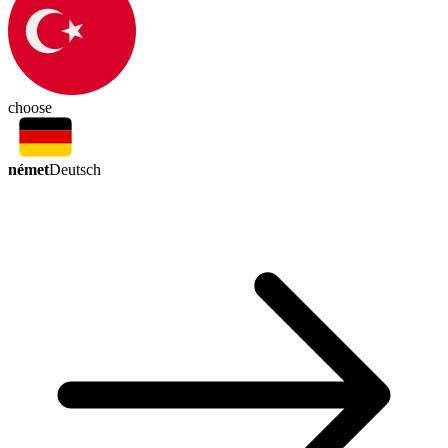
choose
német
Deutsch