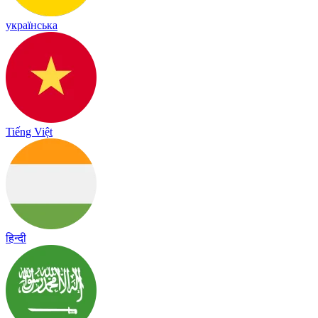
українська
Tiếng Việt
हिन्दी