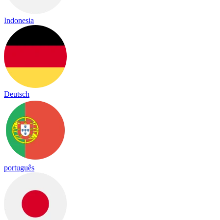
Indonesia
Deutsch
português