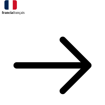
francia
français