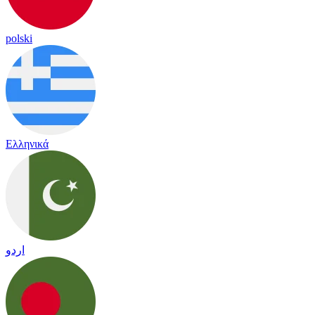
polski
Ελληνικά
اردو