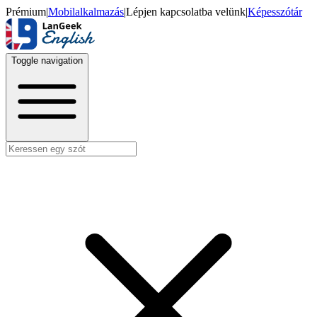
Prémium
|
Mobilalkalmazás
|
Lépjen kapcsolatba velünk
|
Képesszótár
Toggle navigation