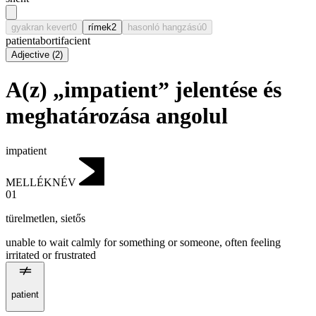
gyakran kevert
0
rímek
2
hasonló hangzású
0
patient
abortifacient
Adjective
(
2
)
A(z) „impatient” jelentése és
meghatározása angolul
impatient
MELLÉKNÉV
01
türelmetlen
,
sietős
unable to wait calmly for something or someone, often feeling
irritated or frustrated
patient