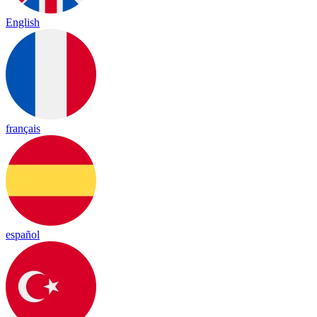
English
français
español