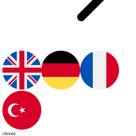
choose