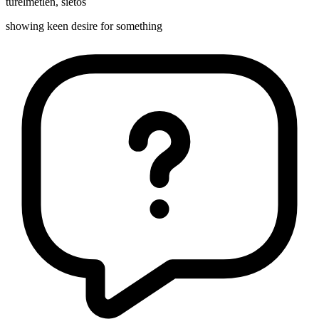
türelmetlen
,
sietős
showing keen desire for something