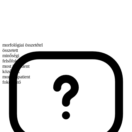
morfológiai összetétel
összetett
minőségi
felsőfok
most impatient
középfok
more impatient
fokozható