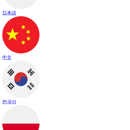
日本語
中文
한국어