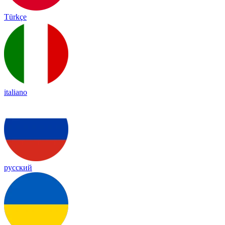
Türkçe
italiano
русский