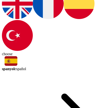
choose
spanyol
español