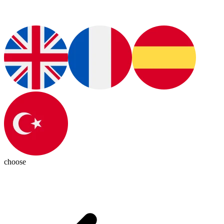
choose