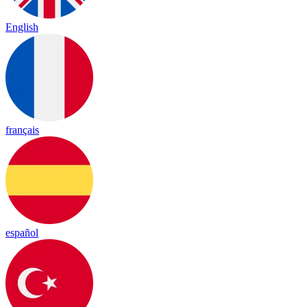
English
français
español