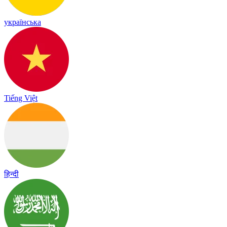
українська
Tiếng Việt
हिन्दी