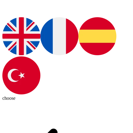
choose