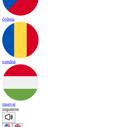
čeština
română
magyar
im
pa
tient