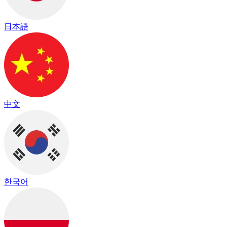
日本語
中文
한국어