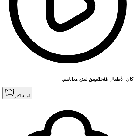
كان الأطفال
مُتَحَمِّسِينَ
لفتح هداياهم.
أمثلة أكثر