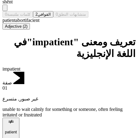
shēnt
0
كلمات ملتبسة
2
القوافي
0
متشابهات النطق
patient
abortifacient
Adjective
(
2
)
تعريف ومعنى "impatient"في
اللغة الإنجليزية
impatient
صفة
01
متسرع
,
غير صبور
unable to wait calmly for something or someone, often feeling
irritated or frustrated
patient