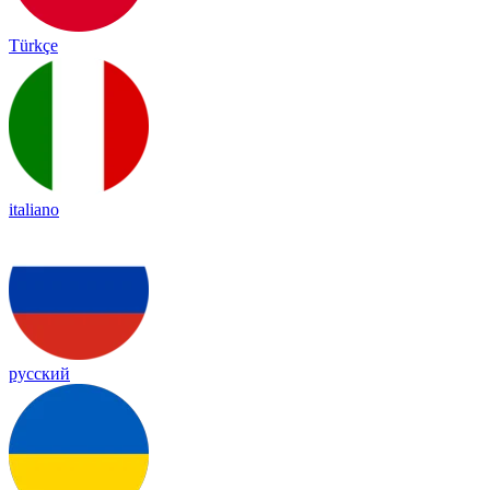
Türkçe
italiano
русский