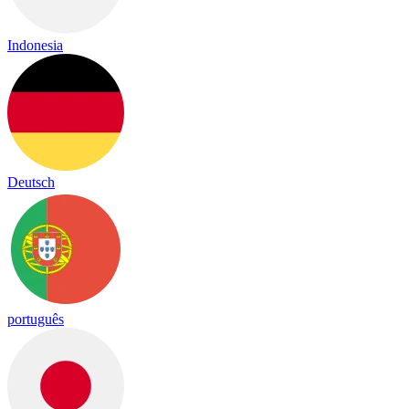
Indonesia
Deutsch
português