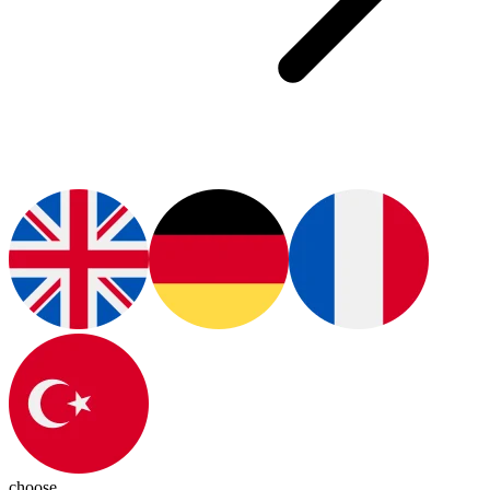
choose