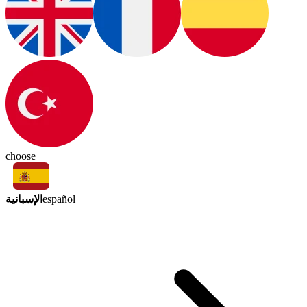
choose
الإسبانية
español