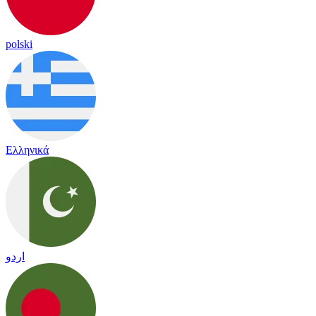
polski
Ελληνικά
اردو