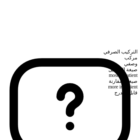
التركيب الصرفي
مركب
وصفي
صيغة التفضيل
most impatient
صيغة المقارنة
more impatient
قابل للتدرج