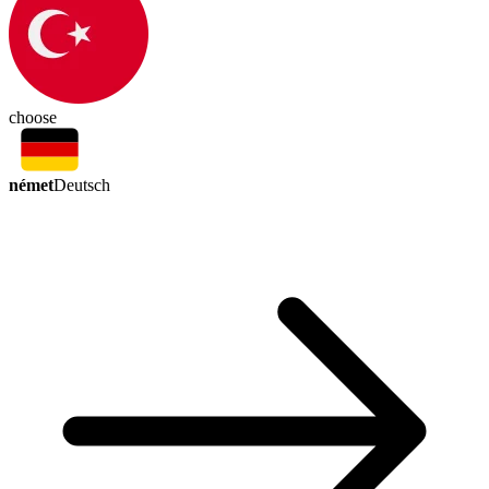
choose
német
Deutsch