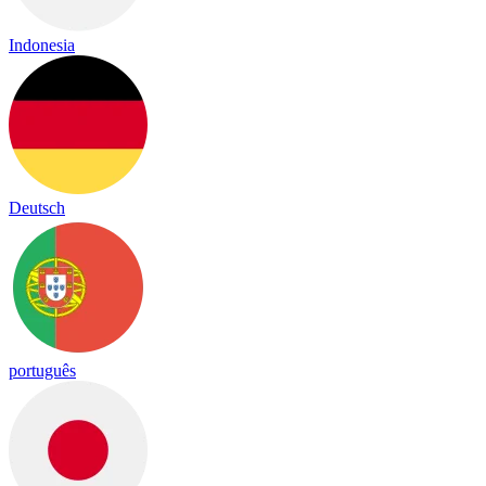
Indonesia
Deutsch
português