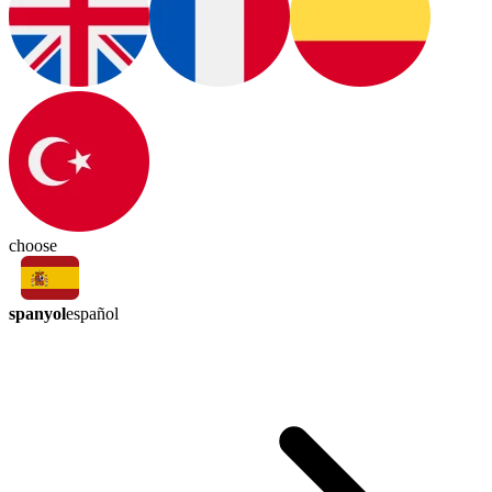
choose
spanyol
español