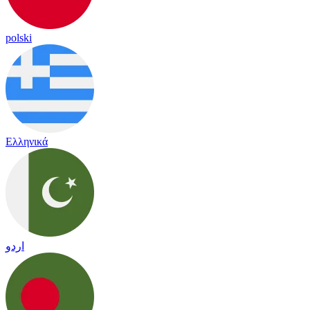
polski
Ελληνικά
اردو