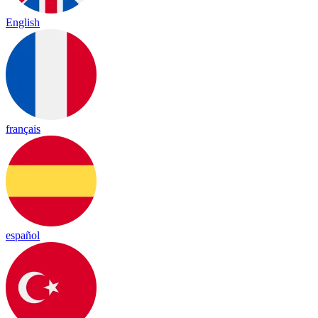
English
français
español