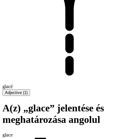
glacé
Adjective
(
1
)
A(z) „glace” jelentése és
meghatározása angolul
glace