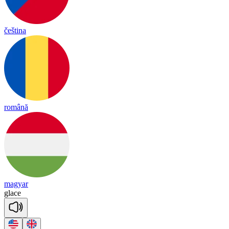
čeština
română
magyar
glace