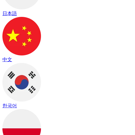
日本語
中文
한국어