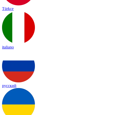
Türkçe
italiano
русский