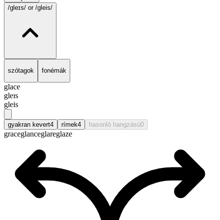
/gleɪs/
or /gleis/
szótagok
fonémák
glace
gleɪs
gleis
gyakran kevert
4
rímek
4
hasonló hangzású
0
grace
glance
glare
glaze