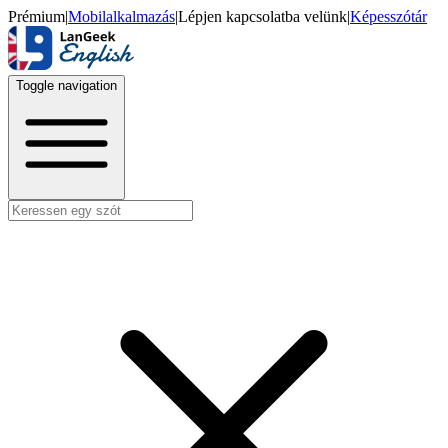
Prémium
|
Mobilalkalmazás
|
Lépjen kapcsolatba velünk
|
Képesszótár
Toggle navigation