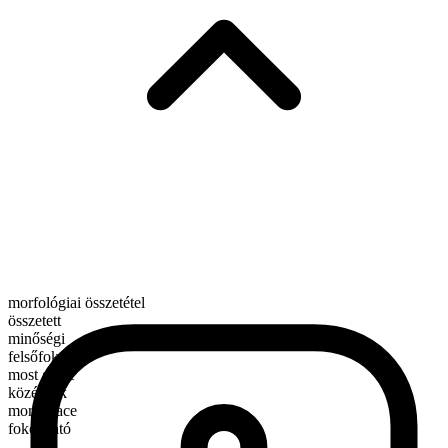
morfológiai összetétel
összetett
minőségi
felsőfok
most glace
középfok
more glace
fokozható