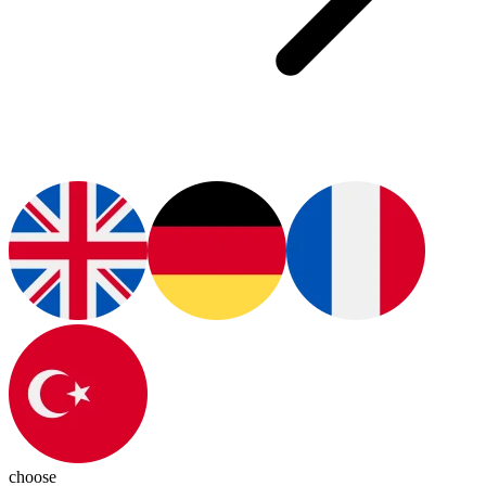
choose