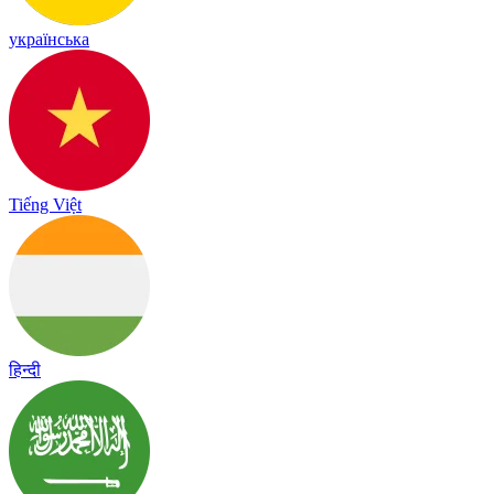
українська
Tiếng Việt
हिन्दी