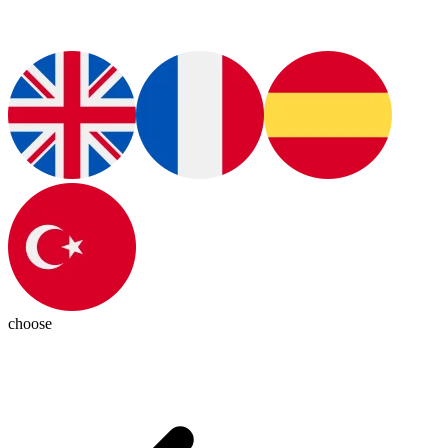
choose