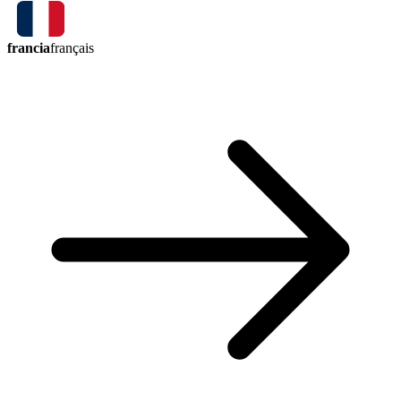
francia
français