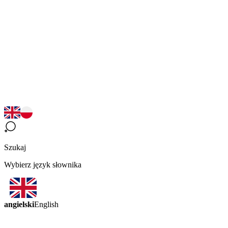
Szukaj
Wybierz język słownika
angielski
English