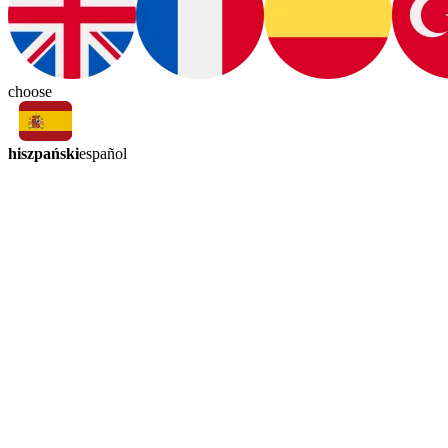
choose
hiszpański
español