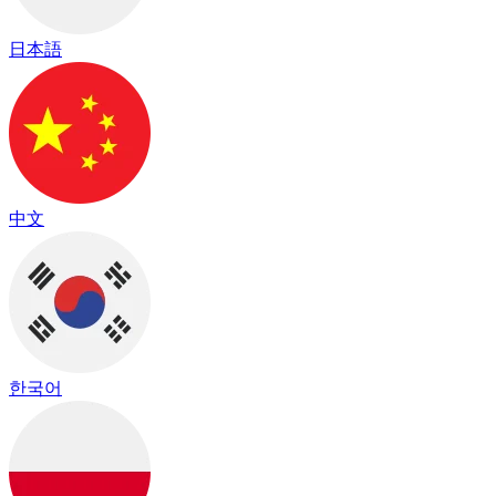
日本語
中文
한국어