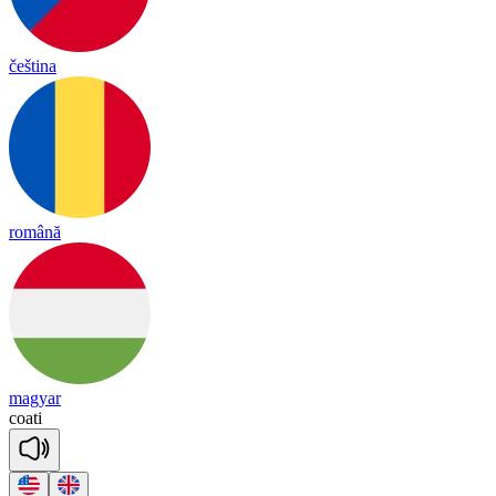
čeština
română
magyar
coa
ti