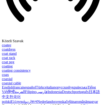
Közeli Szavak
coatee
coatdress
coat stand
coat rack
coat peg
coating
coating consistency
coax
coaxial
coaxial cable
English
français
español
Türkçe
italiano
русский
українська
Tiếng
Việt
हिन्दी
العربية
Filipino
فارسی
Indonesia
Deutsch
português
日本語
中文
한국어
polski
Ελληνικά
اردو
বাংলা
Nederlands
svenska
čeština
română
magyar