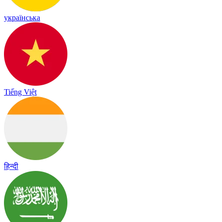
українська
Tiếng Việt
हिन्दी