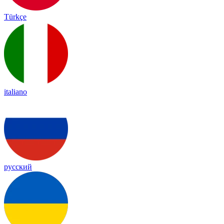
Türkçe
italiano
русский