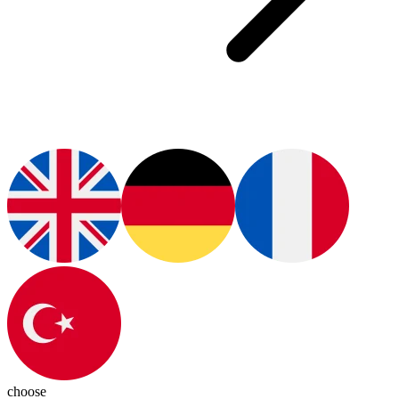
choose