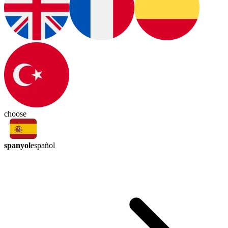
choose
spanyol
español