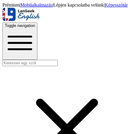
Prémium
|
Mobilalkalmazás
|
Lépjen kapcsolatba velünk
|
Képesszótár
Toggle navigation