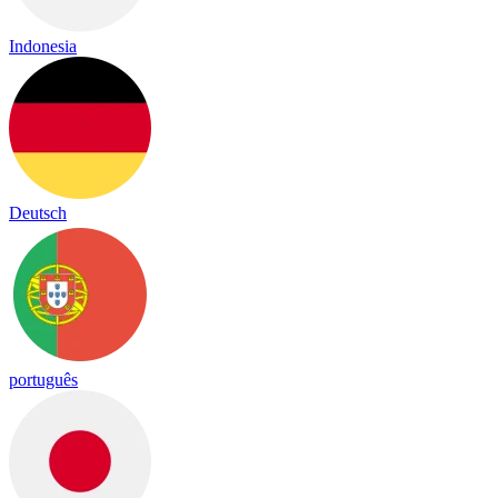
Indonesia
Deutsch
português