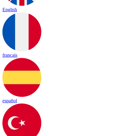
English
français
español