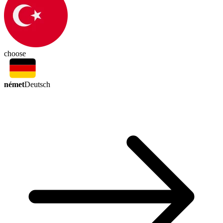
choose
német
Deutsch