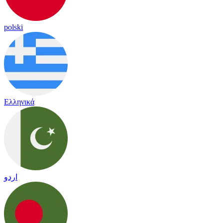
polski
Ελληνικά
اردو