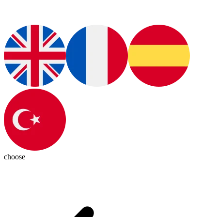
choose