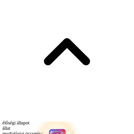
élőségi állapot
állat
morfológiai összetétel