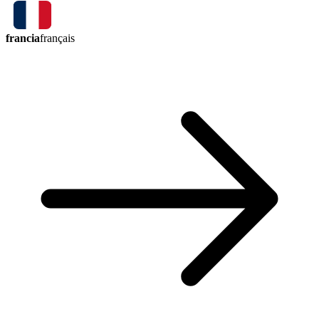
francia
français