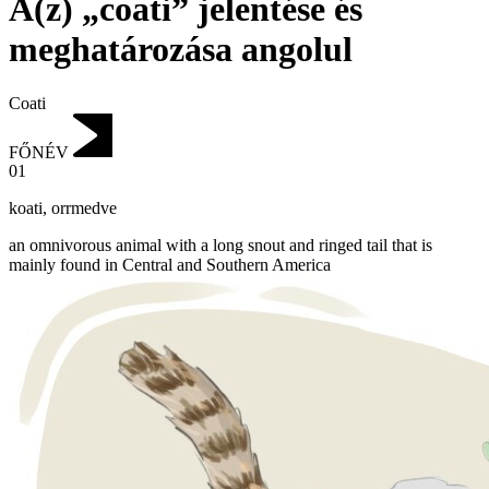
A(z) „coati” jelentése és
meghatározása angolul
Coati
FŐNÉV
01
koati
,
orrmedve
an omnivorous animal with a long snout and ringed tail that is
mainly found in Central and Southern America