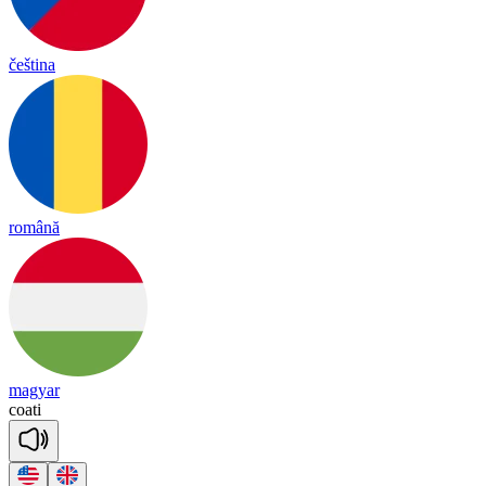
čeština
română
magyar
coa
ti