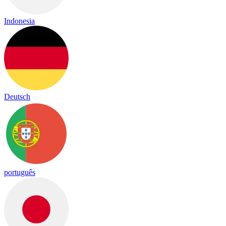
Indonesia
Deutsch
português