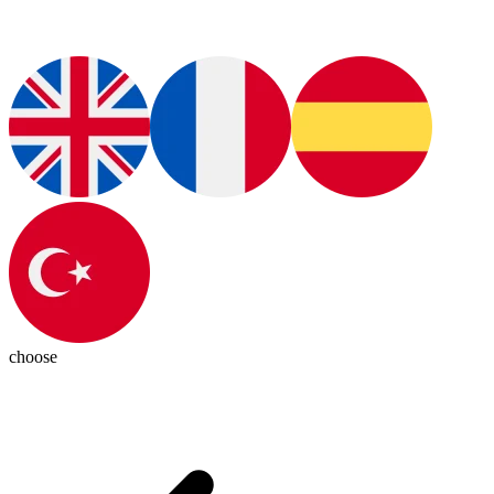
choose