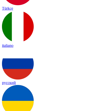
Türkçe
italiano
русский