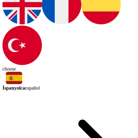
choose
İspanyolca
español