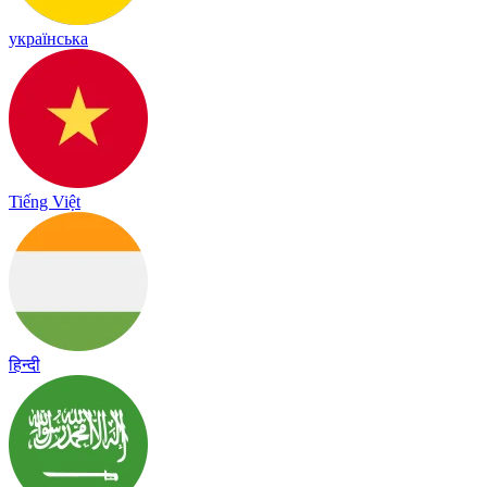
українська
Tiếng Việt
हिन्दी