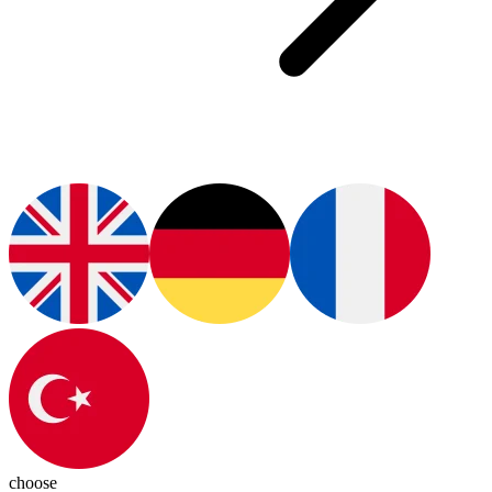
choose