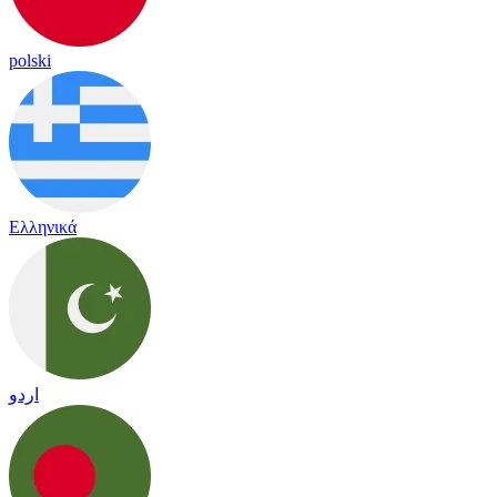
polski
Ελληνικά
اردو