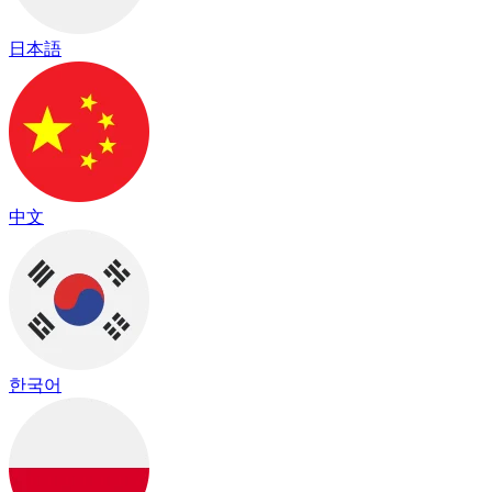
日本語
中文
한국어