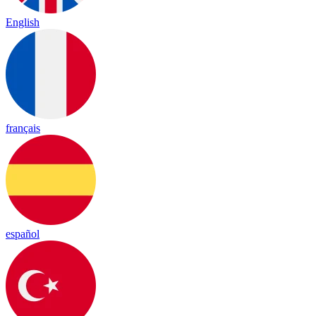
English
français
español