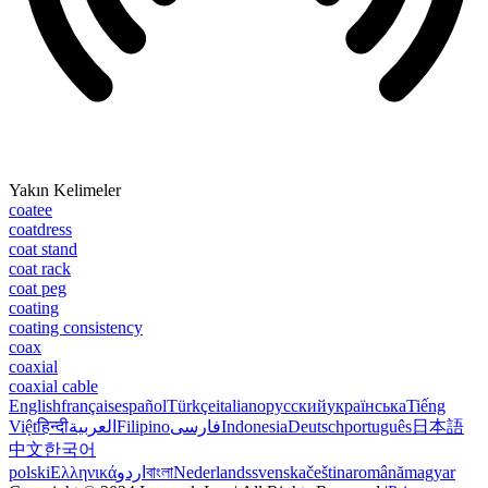
Yakın Kelimeler
coatee
coatdress
coat stand
coat rack
coat peg
coating
coating consistency
coax
coaxial
coaxial cable
English
français
español
Türkçe
italiano
русский
українська
Tiếng
Việt
हिन्दी
العربية
Filipino
فارسی
Indonesia
Deutsch
português
日本語
中文
한국어
polski
Ελληνικά
اردو
বাংলা
Nederlands
svenska
čeština
română
magyar