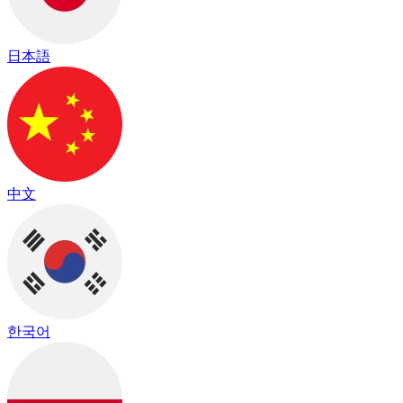
日本語
中文
한국어