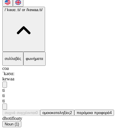
/ˈkəʊɑ:.ti/
or /kewaa.ti/
συλλαβές
φωνήματα
coa
ˈkəʊɑ:
kewaa
ti
ti
ti
συχνά συγχέονται
0
ομοιοκαταληξίες
2
παρόμοια προφορά
4
dhoti
floaty
Noun
(
1
)