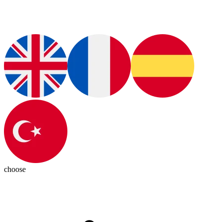
choose