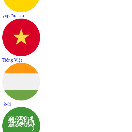
українська
Tiếng Việt
हिन्दी