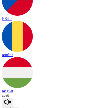
čeština
română
magyar
coa
ti