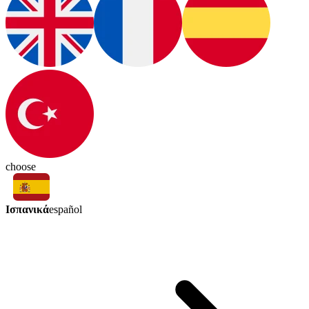
choose
Ισπανικά
español