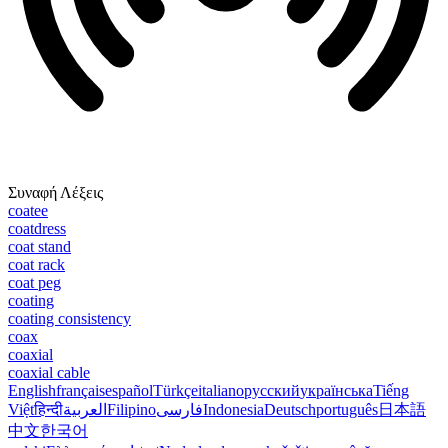
Συναφή Λέξεις
coatee
coatdress
coat stand
coat rack
coat peg
coating
coating consistency
coax
coaxial
coaxial cable
English
français
español
Türkçe
italiano
русский
українська
Tiếng
Việt
हिन्दी
العربية
Filipino
فارسی
Indonesia
Deutsch
português
日本語
中文
한국어