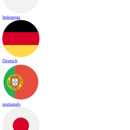
Indonesia
Deutsch
português