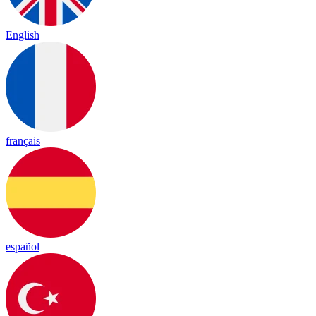
English
français
español