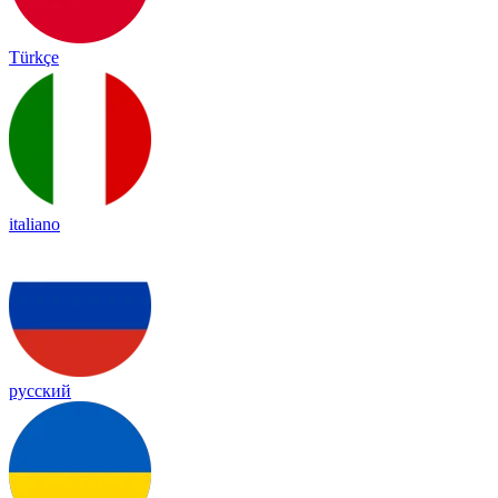
Türkçe
italiano
русский