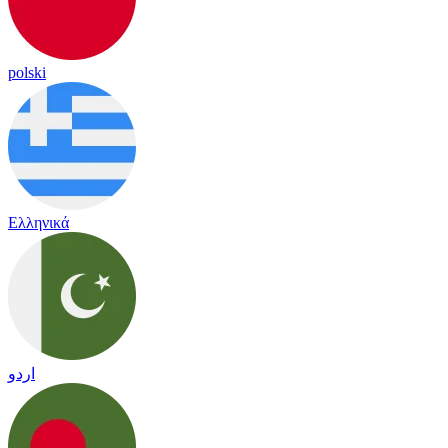
polski
Ελληνικά
اردو