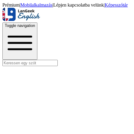
Prémium
|
Mobilalkalmazás
|
Lépjen kapcsolatba velünk
|
Képesszótár
Toggle navigation