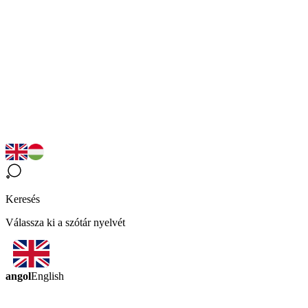
Keresés
Válassza ki a szótár nyelvét
angol
English