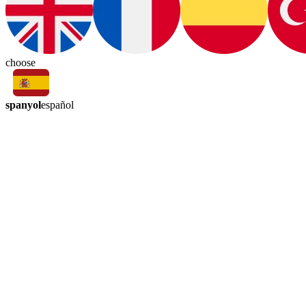
choose
spanyol
español