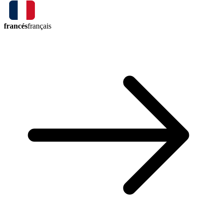
francés
français