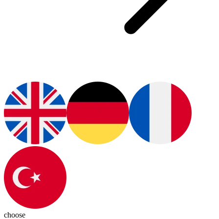
choose