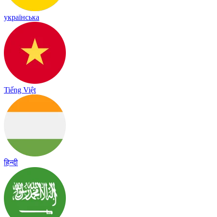
українська
Tiếng Việt
हिन्दी