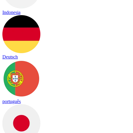
Indonesia
Deutsch
português