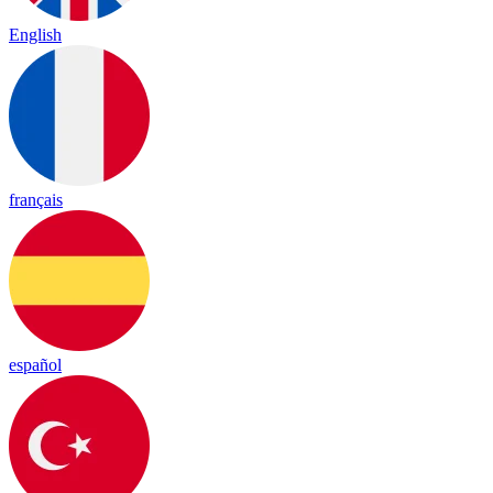
English
français
español