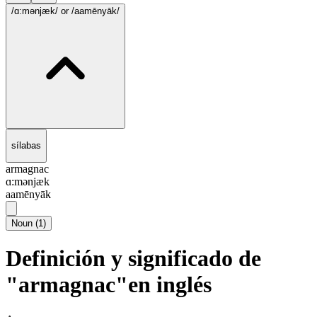
/ɑ:mənjæk/
or /aamēnyāk/
sílabas
armagnac
ɑ:mənjæk
aamēnyāk
Noun
(
1
)
Definición y significado de
"armagnac"en inglés