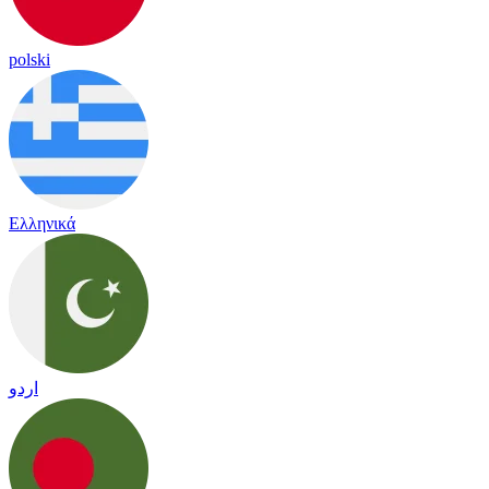
polski
Ελληνικά
اردو