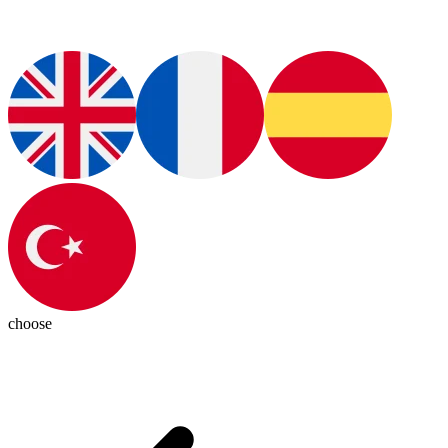
choose