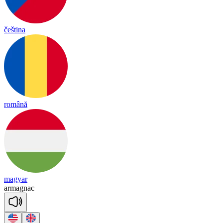
čeština
română
magyar
armagnac