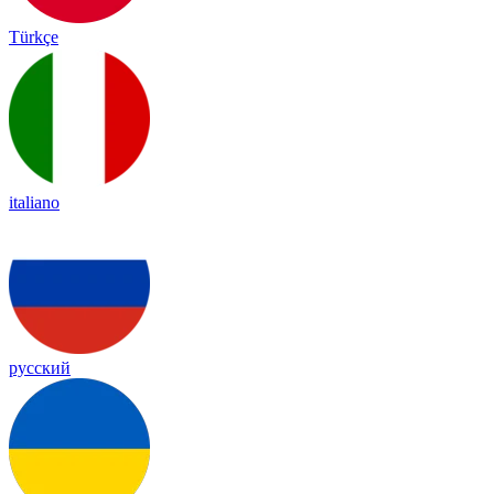
Türkçe
italiano
русский