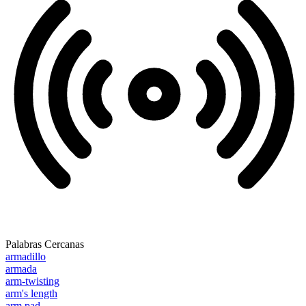
Palabras Cercanas
armadillo
armada
arm-twisting
arm's length
arm pad