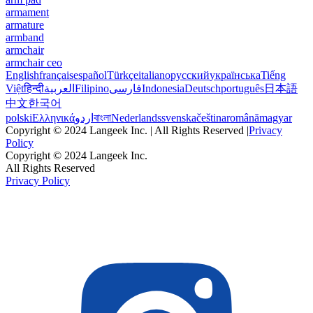
armament
armature
armband
armchair
armchair ceo
English
français
español
Türkçe
italiano
русский
українська
Tiếng
Việt
हिन्दी
العربية
Filipino
فارسی
Indonesia
Deutsch
português
日本語
中文
한국어
polski
Ελληνικά
اردو
বাংলা
Nederlands
svenska
čeština
română
magyar
Copyright © 2024 Langeek Inc. | All Rights Reserved |
Privacy
Policy
Copyright © 2024 Langeek Inc.
All Rights Reserved
Privacy Policy