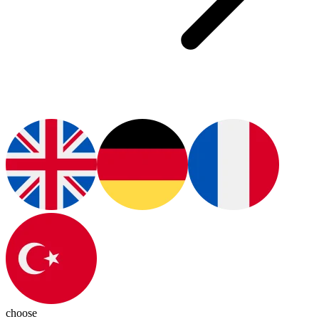
choose