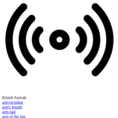
Közeli Szavak
arm-twisting
arm's length
arm pad
arm of the law