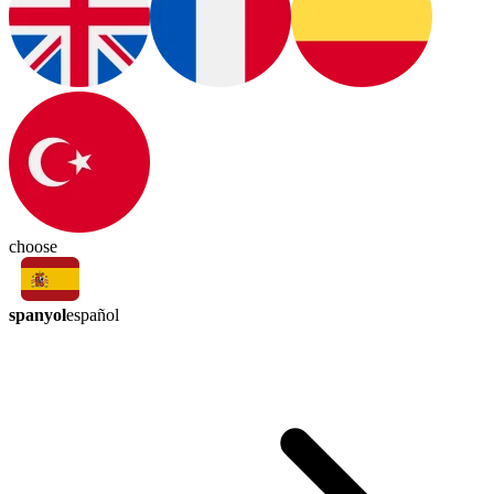
choose
spanyol
español