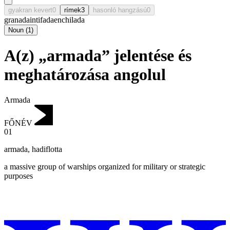
gyakran kevert
0
rímek
3
hasonló hangzású
0
granada
intifada
enchilada
Noun
(
1
)
A(z) „armada” jelentése és
meghatározása angolul
Armada
FŐNÉV
01
armada
,
hadiflotta
a massive group of warships organized for military or strategic
purposes