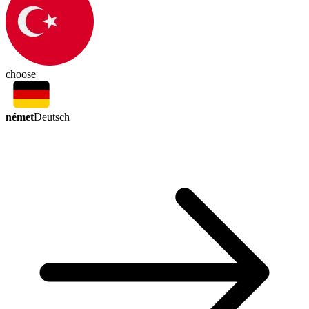
choose
német
Deutsch