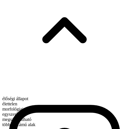
élőségi állapot
élettelen
morfológiai összetétel
egyszerű
megszámlálható
többes számú alak