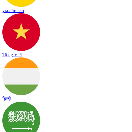
українська
Tiếng Việt
हिन्दी