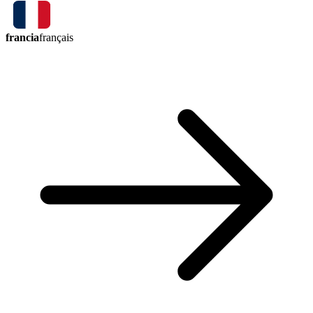
francia
français