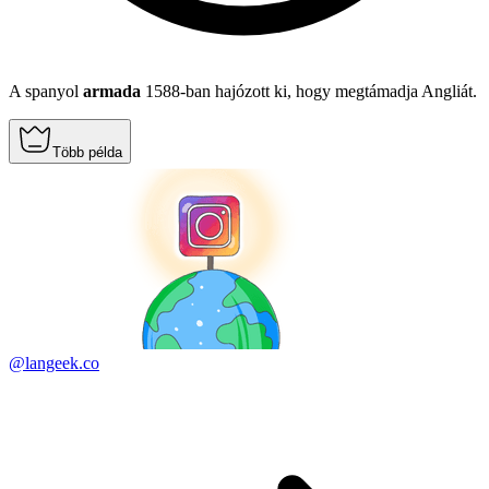
A spanyol
armada
1588-ban hajózott ki, hogy megtámadja Angliát.
Több példa
@langeek.co