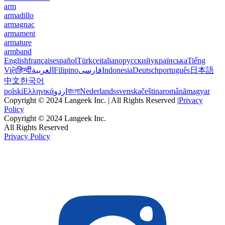
arm
armadillo
armagnac
armament
armature
armband
English
français
español
Türkçe
italiano
русский
українська
Tiếng
Việt
हिन्दी
العربية
Filipino
فارسی
Indonesia
Deutsch
português
日本語
中文
한국어
polski
Ελληνικά
اردو
বাংলা
Nederlands
svenska
čeština
română
magyar
Copyright © 2024 Langeek Inc. | All Rights Reserved |
Privacy
Policy
Copyright © 2024 Langeek Inc.
All Rights Reserved
Privacy Policy