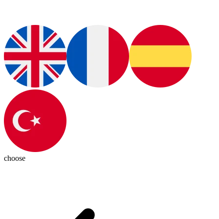
choose