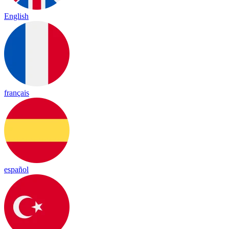
English
français
español