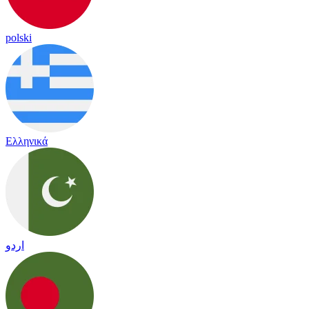
polski
Ελληνικά
اردو