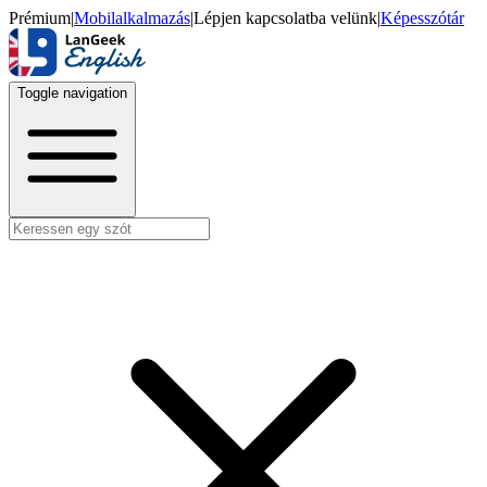
Prémium
|
Mobilalkalmazás
|
Lépjen kapcsolatba velünk
|
Képesszótár
Toggle navigation