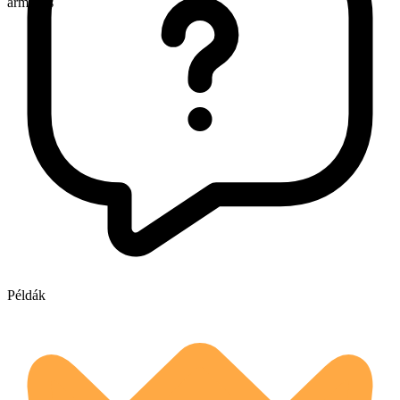
armadas
Példák