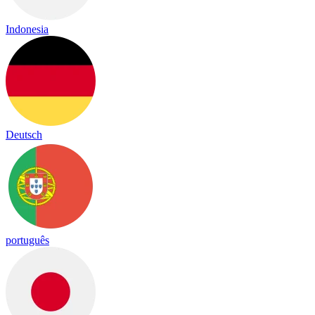
Indonesia
Deutsch
português