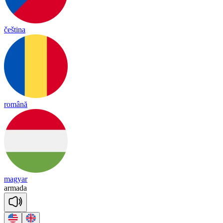
čeština
română
magyar
ar
ma
da