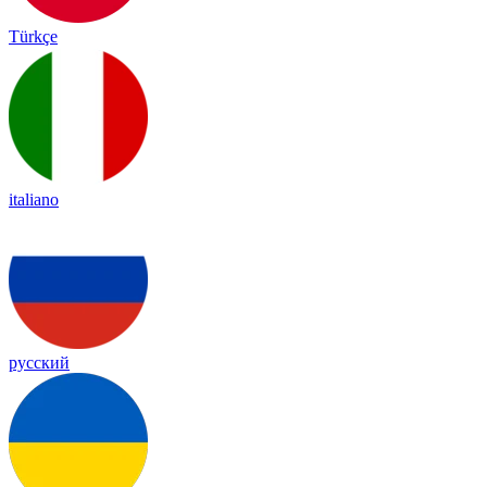
Türkçe
italiano
русский