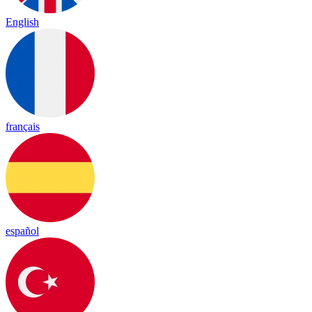
English
français
español