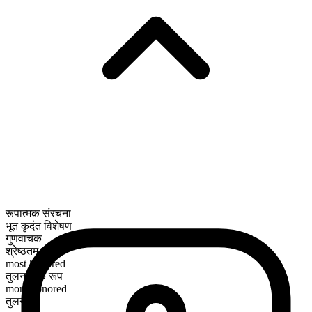
रूपात्मक संरचना
भूत कृदंत विशेषण
गुणवाचक
श्रेष्ठतम रूप
most honored
तुलनात्मक रूप
more honored
तुलनीय