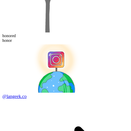
honor
ed
honor
@langeek.co