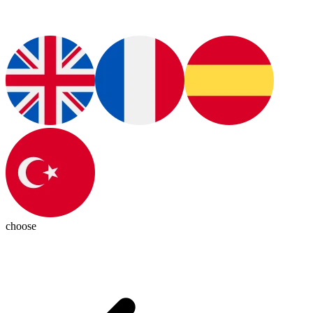
choose