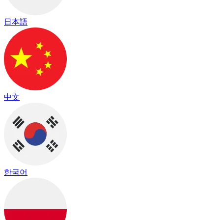
日本語
中文
한국어