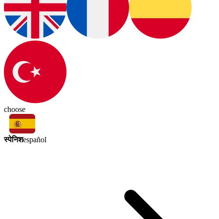
choose
स्पेनिश
español