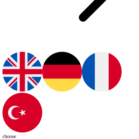
choose