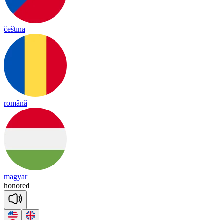
čeština
română
magyar
honored