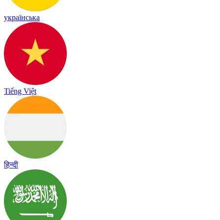
українська
Tiếng Việt
हिन्दी