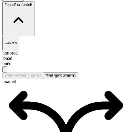
/'ɒnəd/
or /onēd/
अक्षरखंड
honored
'ɒnəd
onēd
अक्सर भ्रमित
0
तुकांत
0
मिलते-जुलते उच्चारण
1
unaired