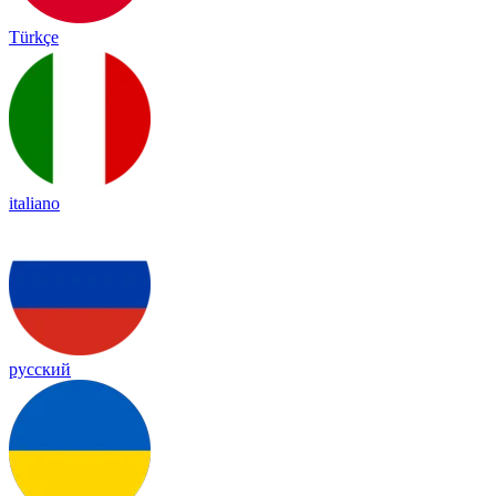
Türkçe
italiano
русский