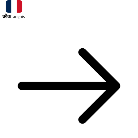
फ़्रेंच
français