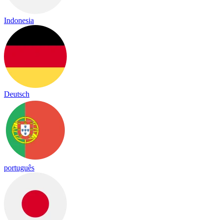
Indonesia
Deutsch
português