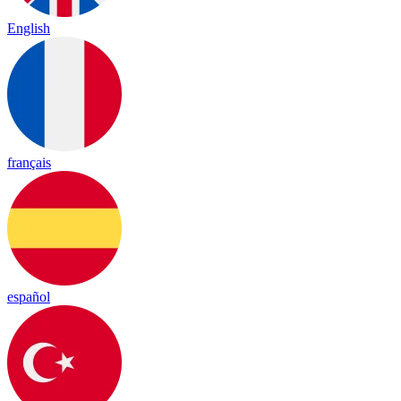
English
français
español