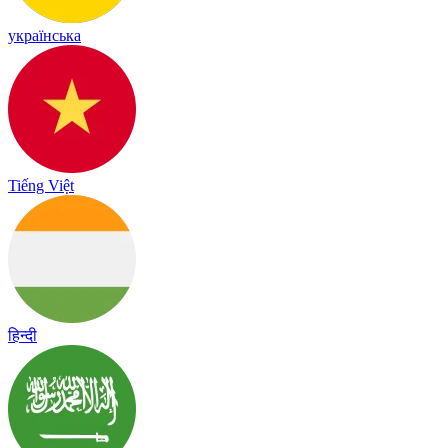
українська
Tiếng Việt
हिन्दी