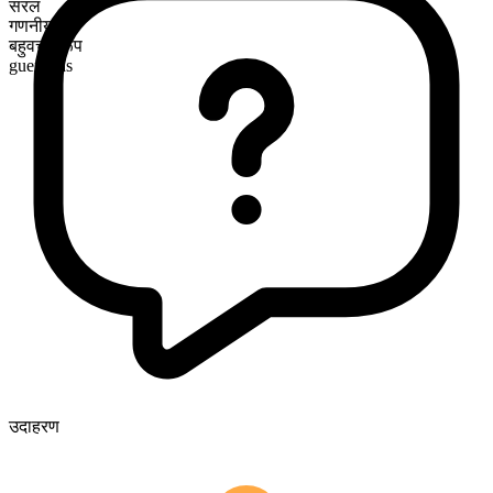
सरल
गणनीय
बहुवचन रूप
guerrillas
उदाहरण