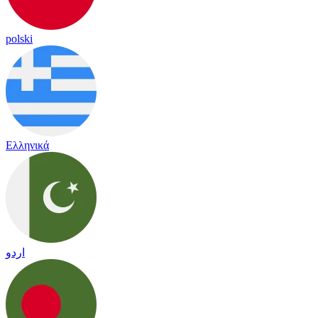
polski
Ελληνικά
اردو