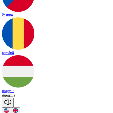
čeština
română
magyar
gue
rri
lla