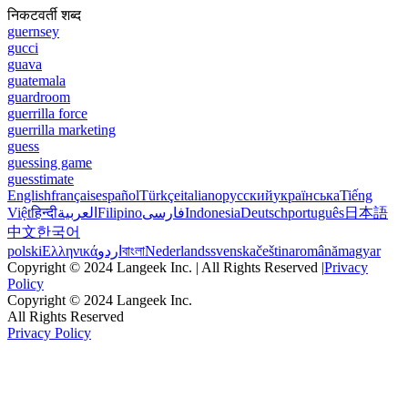
निकटवर्ती शब्द
guernsey
gucci
guava
guatemala
guardroom
guerrilla force
guerrilla marketing
guess
guessing game
guesstimate
English
français
español
Türkçe
italiano
русский
українська
Tiếng
Việt
हिन्दी
العربية
Filipino
فارسی
Indonesia
Deutsch
português
日本語
中文
한국어
polski
Ελληνικά
اردو
বাংলা
Nederlands
svenska
čeština
română
magyar
Copyright © 2024 Langeek Inc. | All Rights Reserved |
Privacy
Policy
Copyright © 2024 Langeek Inc.
All Rights Reserved
Privacy Policy