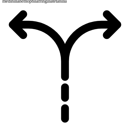
medinilla
nemophila
fringilla
tetanilla