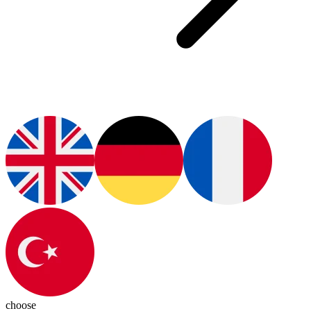
choose