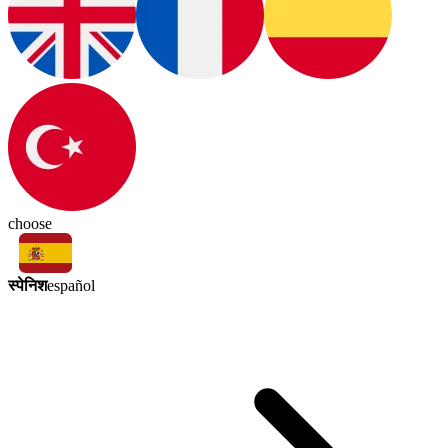
choose
स्पेनिश
español