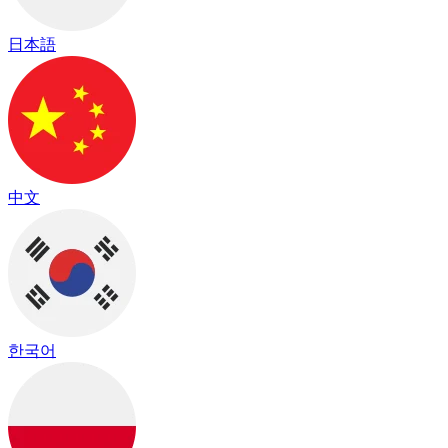
日本語
中文
한국어