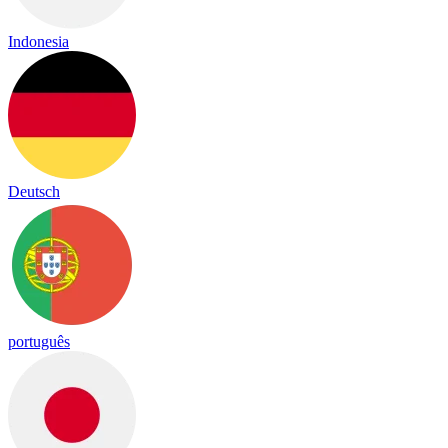
Indonesia
Deutsch
português