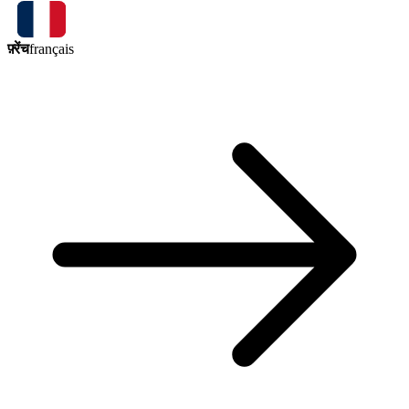
फ़्रेंच
français