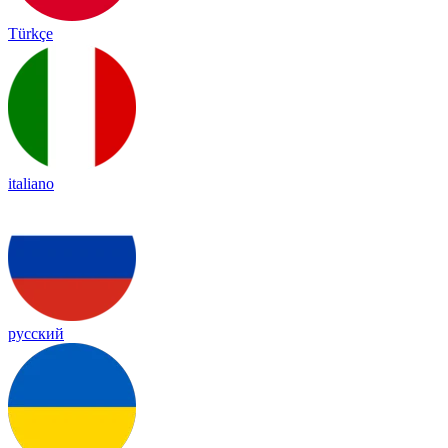
Türkçe
italiano
русский