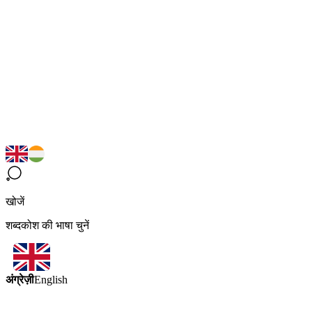
खोजें
शब्दकोश की भाषा चुनें
अंग्रेज़ी
English