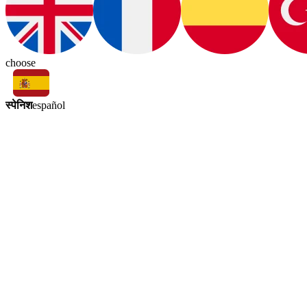
choose
स्पेनिश
español