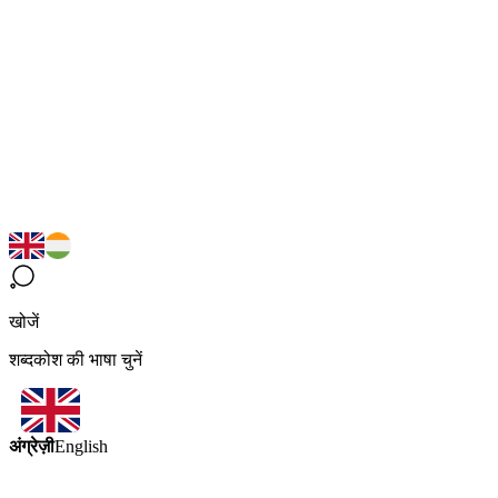
खोजें
शब्दकोश की भाषा चुनें
अंग्रेज़ी
English