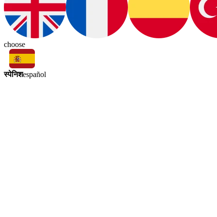
choose
स्पेनिश
español