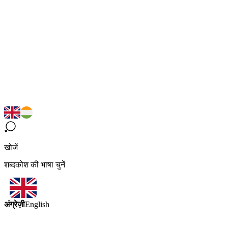
खोजें
शब्दकोश की भाषा चुनें
अंग्रेज़ी
English