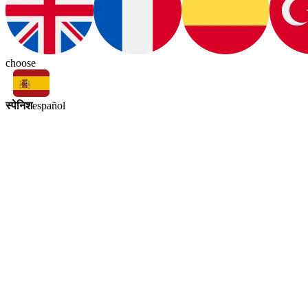
choose
स्पेनिश
español