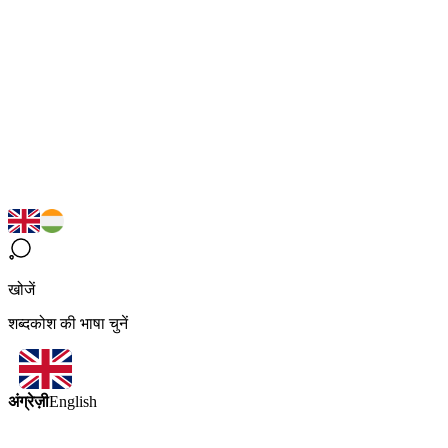
खोजें
शब्दकोश की भाषा चुनें
अंग्रेज़ी
English