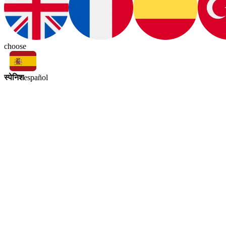
choose
स्पेनिश
español