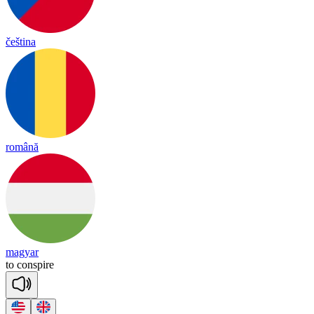
čeština
română
magyar
to
cons
pire