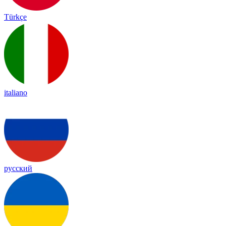
Türkçe
italiano
русский