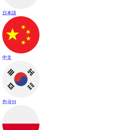
日本語
中文
한국어