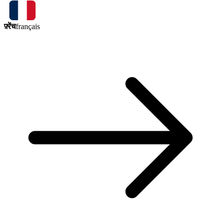
फ़्रेंच
français