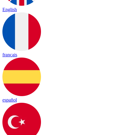
English
français
español