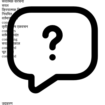
रूपात्मक संरचना
सरल
क्रियात्मक क्रिया
नियमित
वर्तमान काल
conspire
तृतीय पुरुष एकवचन
conspires
वर्तमान कृदंत
conspiring
सरल भूतकाल
conspired
भूत कृदंत
conspired
उदाहरण