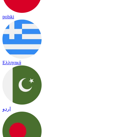
polski
Ελληνικά
اردو