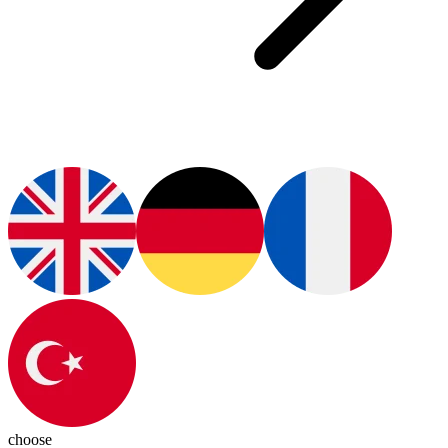
choose