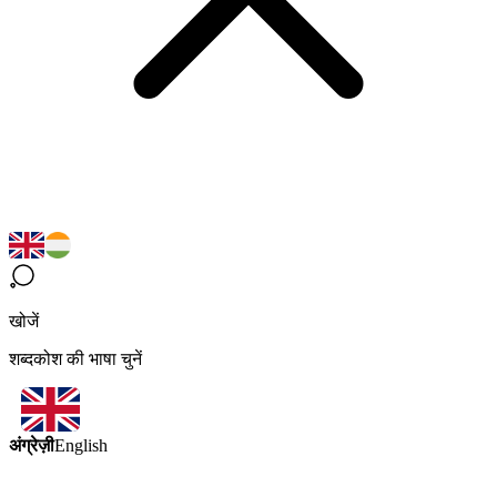
खोजें
शब्दकोश की भाषा चुनें
अंग्रेज़ी
English