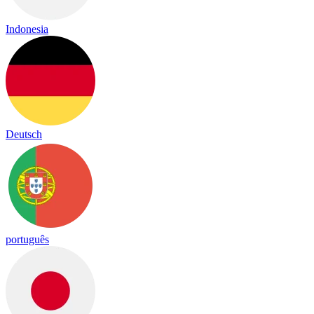
Indonesia
Deutsch
português