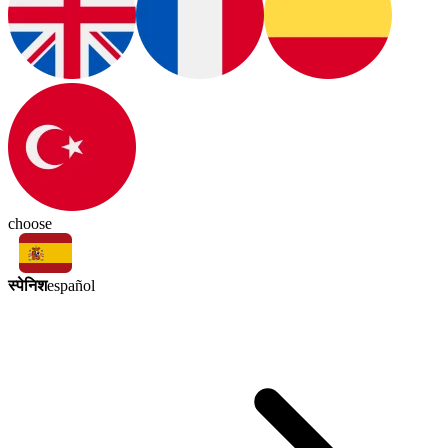
choose
स्पेनिश
español