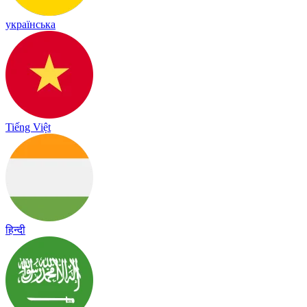
українська
Tiếng Việt
हिन्दी