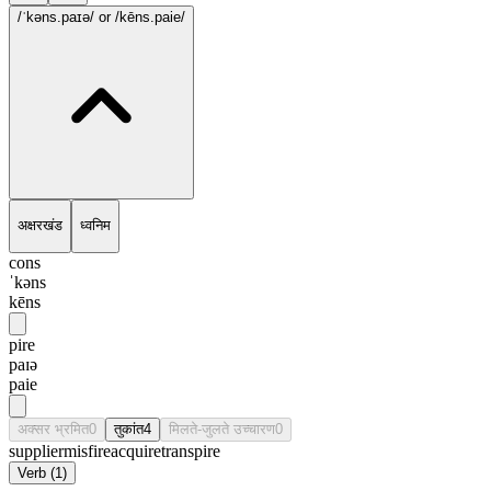
/ˈkəns.paɪə/
or /kēns.paie/
अक्षरखंड
ध्वनिम
cons
ˈkəns
kēns
pire
paɪə
paie
अक्सर भ्रमित
0
तुकांत
4
मिलते-जुलते उच्चारण
0
supplier
misfire
acquire
transpire
Verb
(
1
)