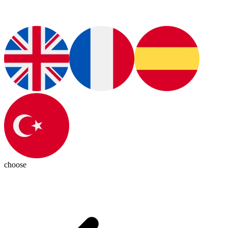
choose