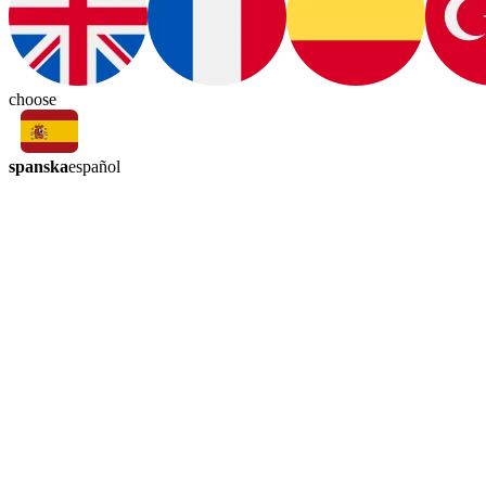
choose
spanska
español