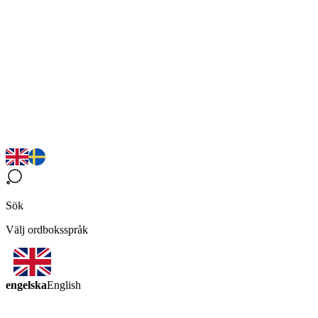
Sök
Välj ordboksspråk
engelska
English