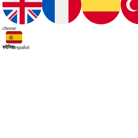
choose
स्पेनिश
español