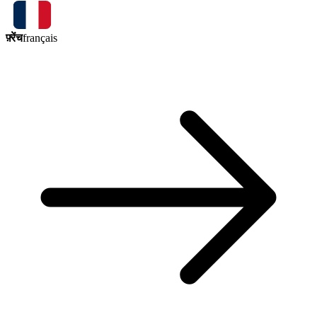
फ़्रेंच
français