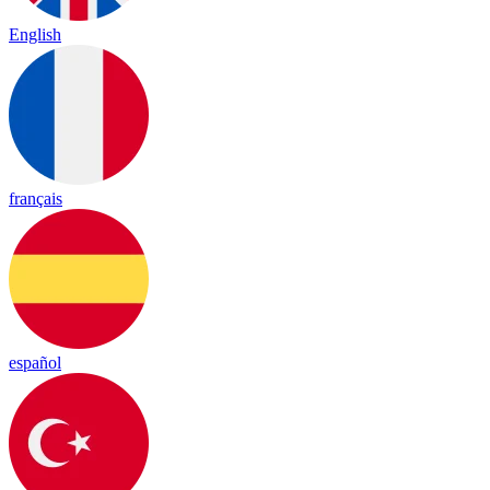
English
français
español