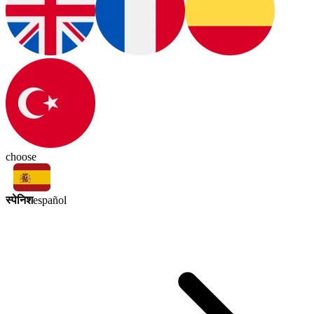
choose
स्पेनिश
español