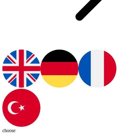
choose