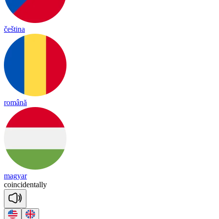
čeština
română
magyar
co
in
ci
den
ta
lly