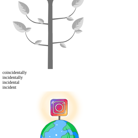
co
incidentally
incidental
ly
incident
al
incident