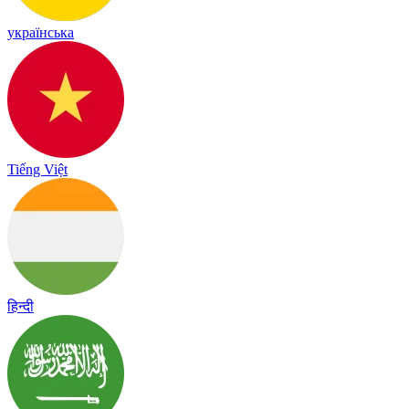
українська
Tiếng Việt
हिन्दी