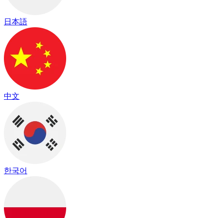
日本語
中文
한국어