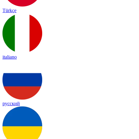
Türkçe
italiano
русский