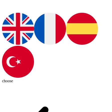
choose