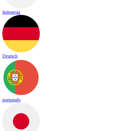
Indonesia
Deutsch
português