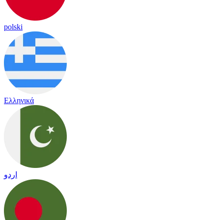
polski
Ελληνικά
اردو