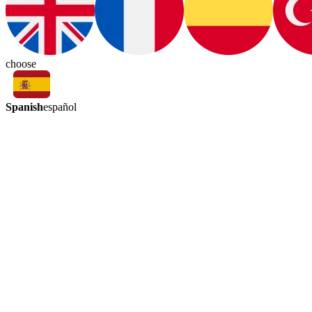
choose
Spanish
español