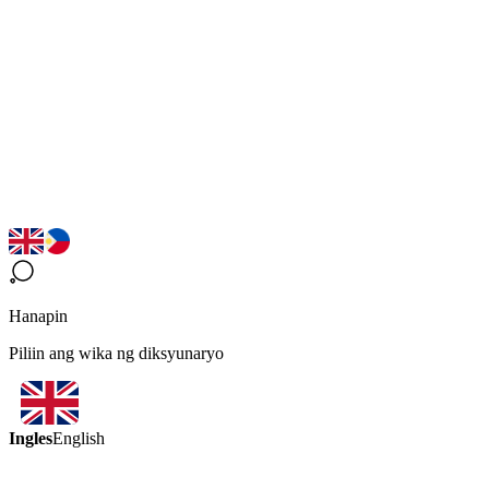
Hanapin
Piliin ang wika ng diksyunaryo
Ingles
English