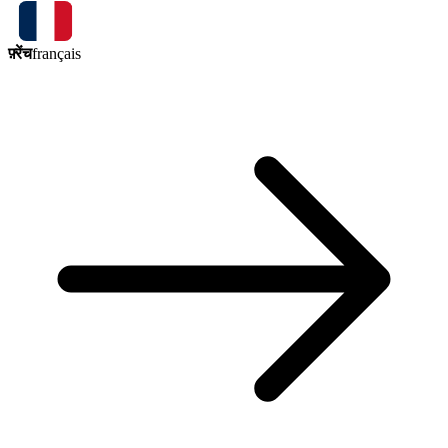
फ़्रेंच
français