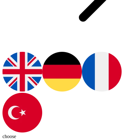
choose