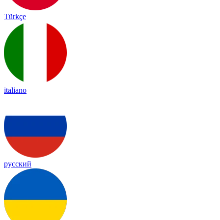
Türkçe
italiano
русский