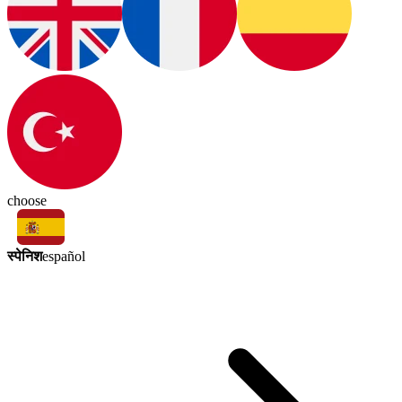
choose
स्पेनिश
español