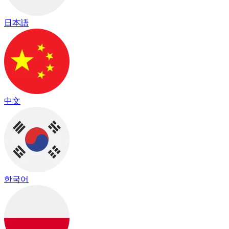
日本語
中文
한국어