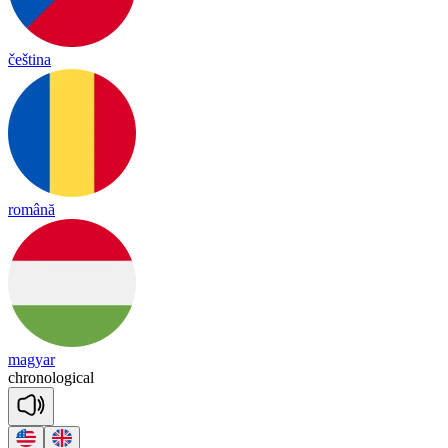
čeština
română
magyar
chro
no
lo
gi
cal