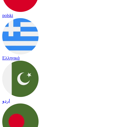
polski
Ελληνικά
اردو