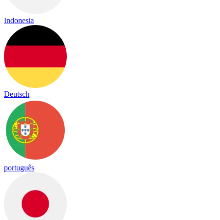
Indonesia
Deutsch
português