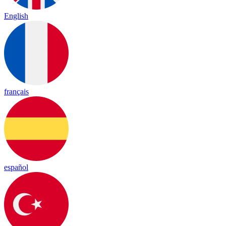
English
français
español