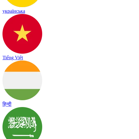
українська
Tiếng Việt
हिन्दी