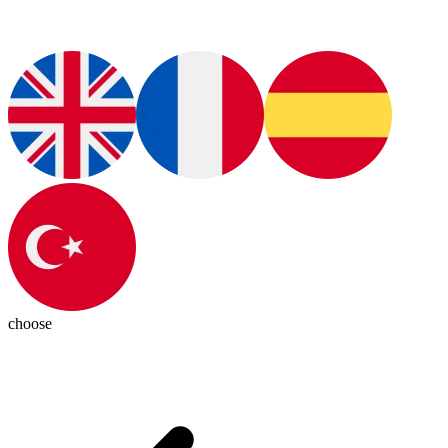
choose