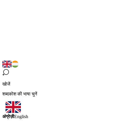
खोजें
शब्दकोश की भाषा चुनें
अंग्रेज़ी
English