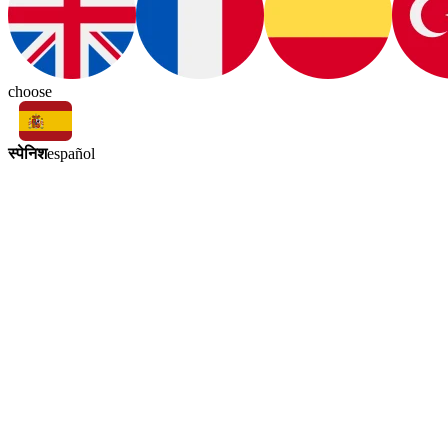
choose
स्पेनिश
español