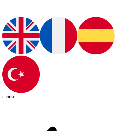
choose