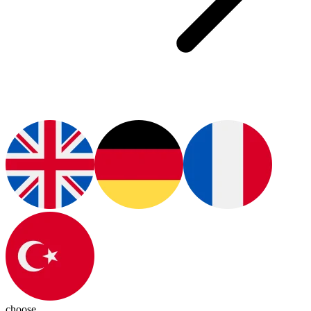
choose