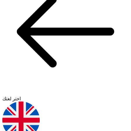
اختر لغتك