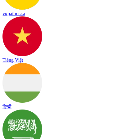
українська
Tiếng Việt
हिन्दी