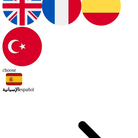
choose
الإسبانية
español