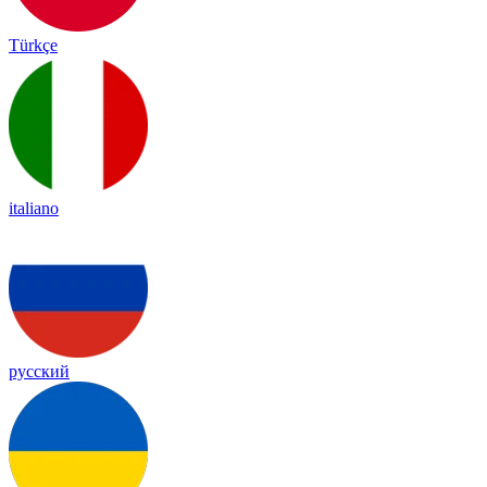
Türkçe
italiano
русский