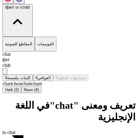
/ʧæt/
or /chāt/
الفونيمات
المقاطع الصوتية
chat
ʧæt
chāt
4
كلمات ملتبسة
4
القوافي
0
متشابهات النطق
chart
cheat
chait
chant
Verb
(
2
)
Noun
(
4
)
تعريف ومعنى "chat"في اللغة
الإنجليزية
to chat