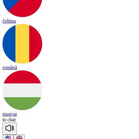
čeština
română
magyar
to
chat