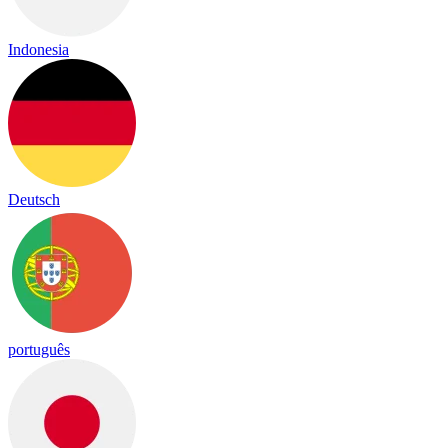
Indonesia
Deutsch
português