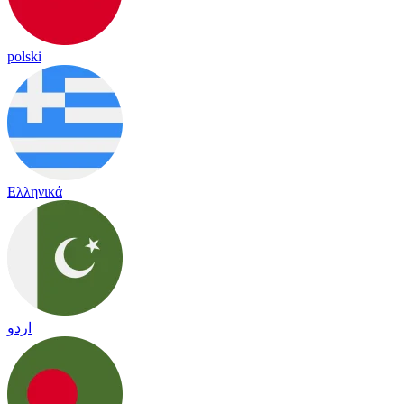
polski
Ελληνικά
اردو