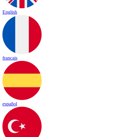
English
français
español