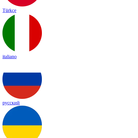
Türkçe
italiano
русский