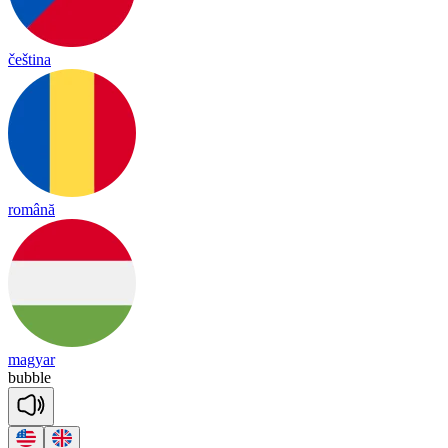
čeština
română
magyar
bu
bble