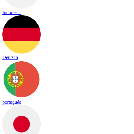
Indonesia
Deutsch
português