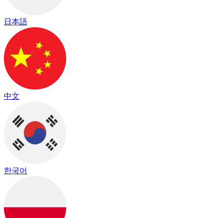
日本語
中文
한국어