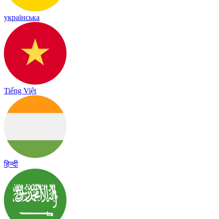
українська
Tiếng Việt
हिन्दी