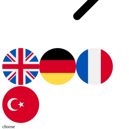
choose