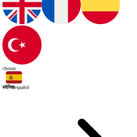
choose
स्पेनिश
español