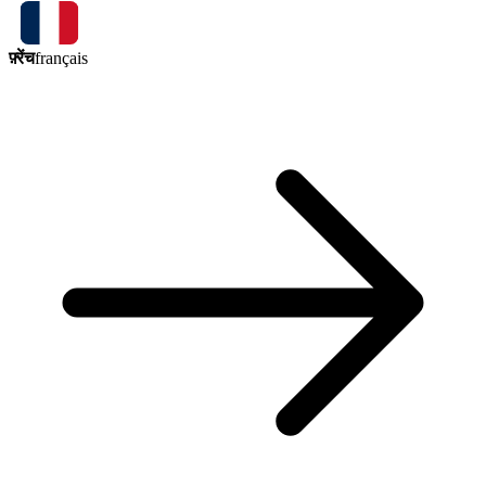
फ़्रेंच
français