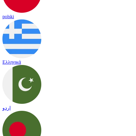
polski
Ελληνικά
اردو