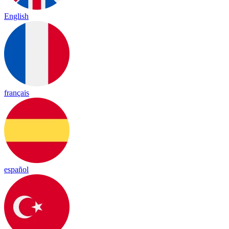
English
français
español