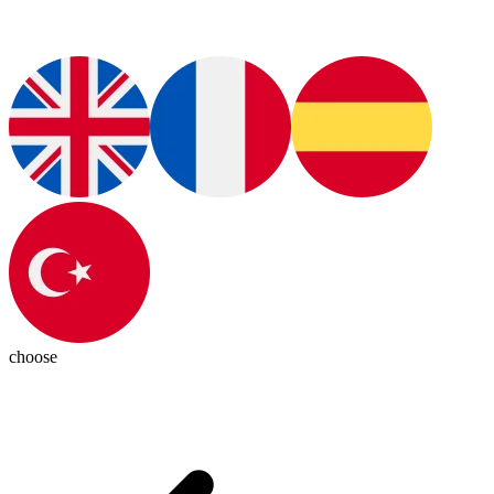
choose