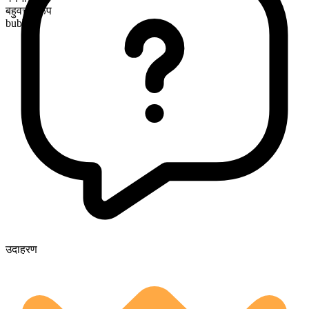
बहुवचन रूप
bubbles
उदाहरण