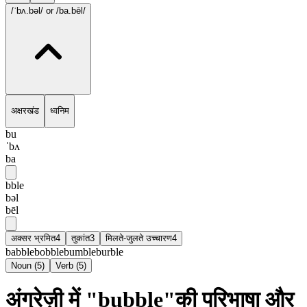
/ˈbʌ.bəl/
or /ba.bēl/
अक्षरखंड
ध्वनिम
bu
ˈbʌ
ba
bble
bəl
bēl
अक्सर भ्रमित
4
तुकांत
3
मिलते-जुलते उच्चारण
4
babble
bobble
bumble
burble
Noun
(
5
)
Verb
(
5
)
अंग्रेज़ी में "bubble"की परिभाषा और