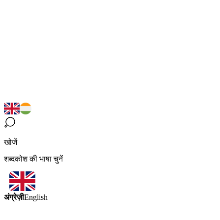
खोजें
शब्दकोश की भाषा चुनें
अंग्रेज़ी
English