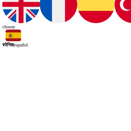
choose
स्पेनिश
español