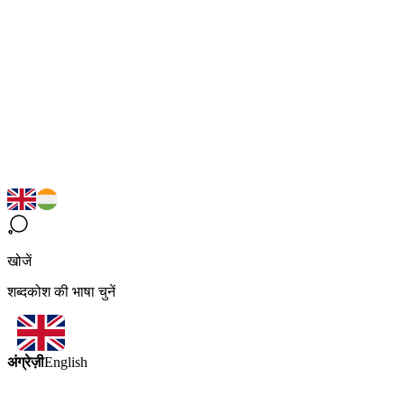
खोजें
शब्दकोश की भाषा चुनें
अंग्रेज़ी
English