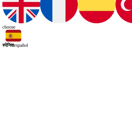
choose
स्पेनिश
español