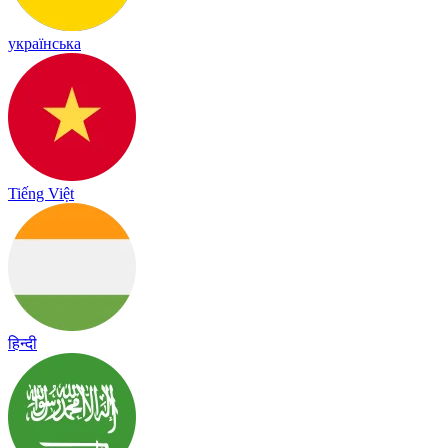
українська
Tiếng Việt
हिन्दी