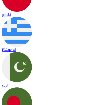
polski
Ελληνικά
اردو