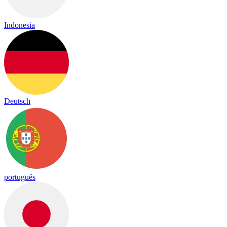
Indonesia
Deutsch
português