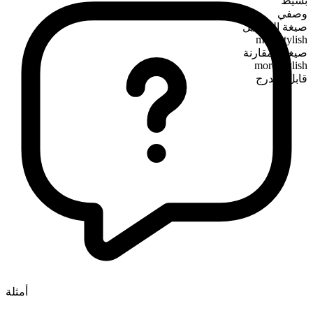
بسيط
وصفي
صيغة التفضيل
most stylish
صيغة المقارنة
more stylish
قابل للتدرج
أمثلة