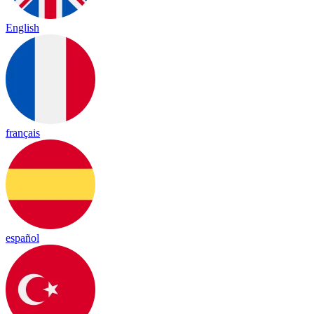
English
français
español