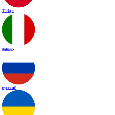
Türkçe
italiano
русский