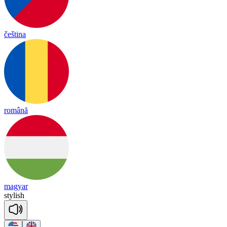
čeština
română
magyar
sty
lish