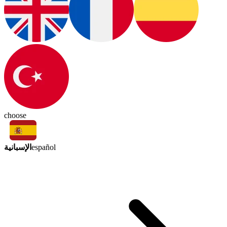
choose
الإسبانية
español