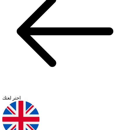
اختر لغتك