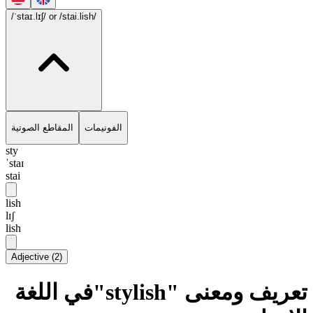
/ˈstaɪ.lɪʃ/
or /stai.lish/
الفونيمات
المقاطع الصوتية
sty
ˈstaɪ
stai
lish
lɪʃ
lish
Adjective
(
2
)
تعريف ومعنى "stylish"في اللغة