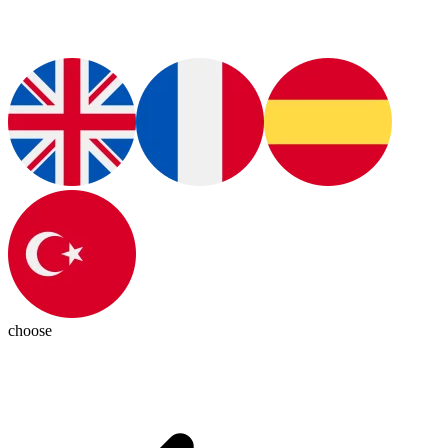
choose