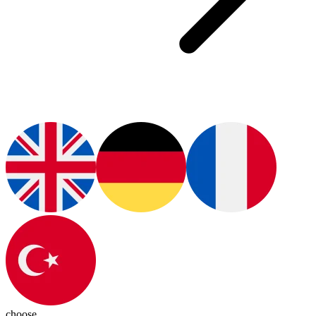
choose