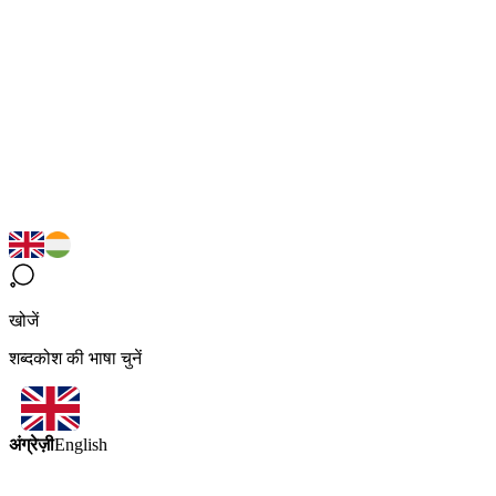
खोजें
शब्दकोश की भाषा चुनें
अंग्रेज़ी
English