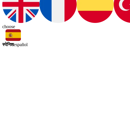
choose
स्पेनिश
español