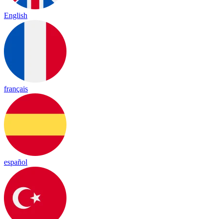
English
français
español