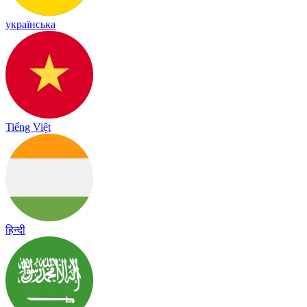
українська
Tiếng Việt
हिन्दी