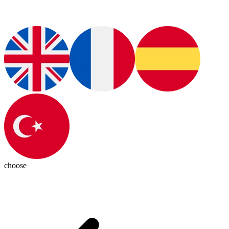
choose