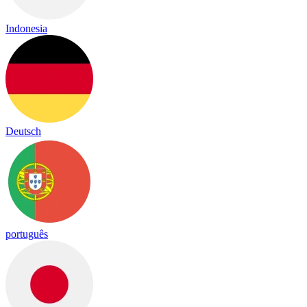
Indonesia
Deutsch
português