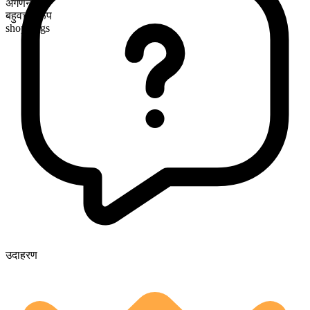
अगणनीय
बहुवचन रूप
shoppings
उदाहरण