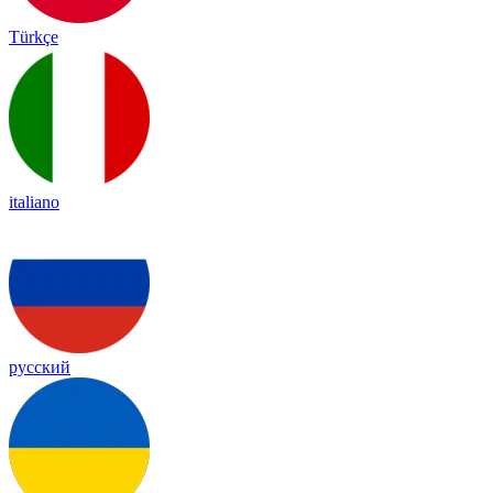
Türkçe
italiano
русский