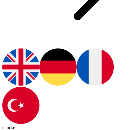
choose