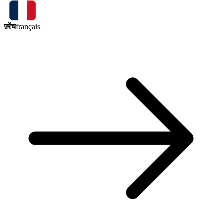
फ़्रेंच
français