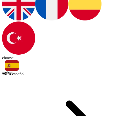
choose
स्पेनिश
español