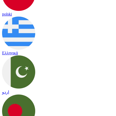
polski
Ελληνικά
اردو