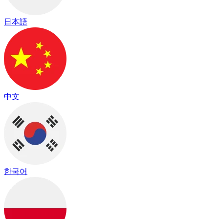
日本語
中文
한국어