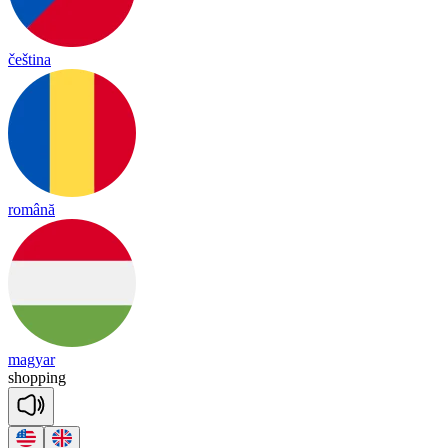
čeština
română
magyar
sho
pping