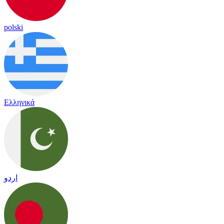
polski
Ελληνικά
اردو