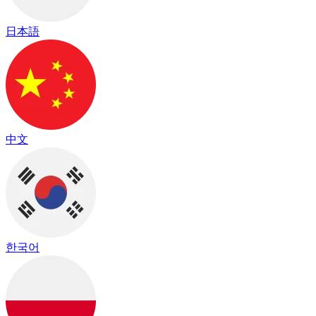
日本語
中文
한국어