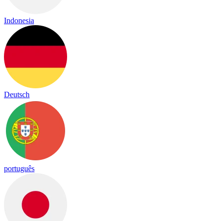
Indonesia
Deutsch
português