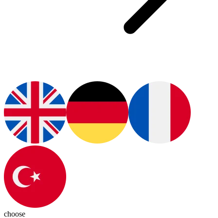
choose