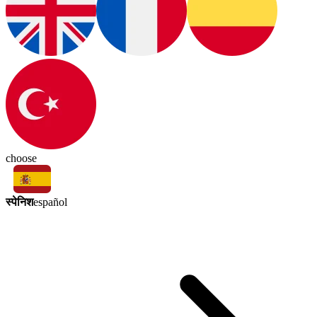
choose
स्पेनिश
español