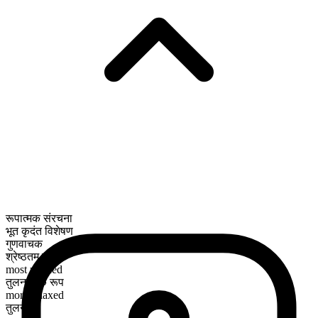
रूपात्मक संरचना
भूत कृदंत विशेषण
गुणवाचक
श्रेष्ठतम रूप
most relaxed
तुलनात्मक रूप
more relaxed
तुलनीय