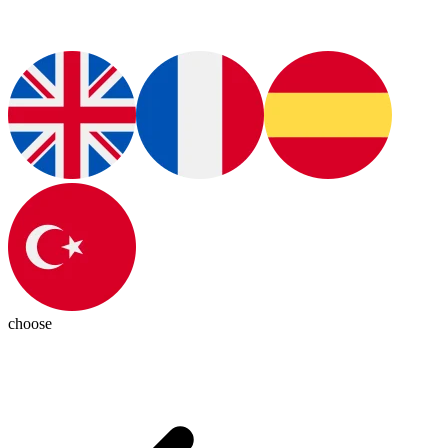
choose