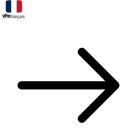
फ़्रेंच
français