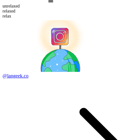
un
relaxed
relax
ed
relax
@langeek.co