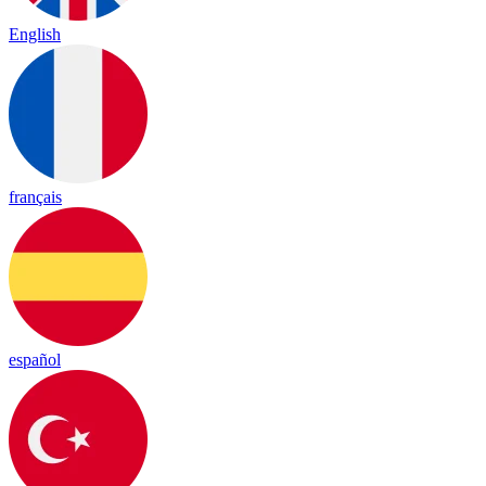
English
français
español