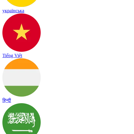
українська
Tiếng Việt
हिन्दी