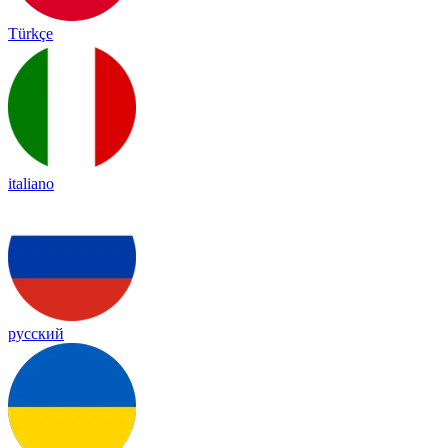
Türkçe
italiano
русский