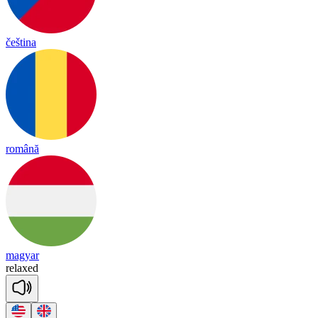
čeština
română
magyar
re
laxed