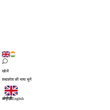
खोजें
शब्दकोश की भाषा चुनें
अंग्रेज़ी
English