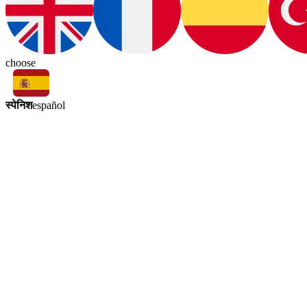
choose
स्पेनिश
español