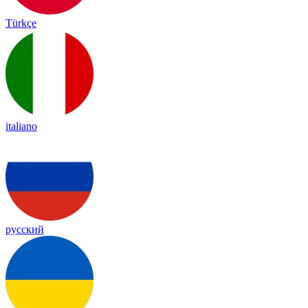
Türkçe
italiano
русский