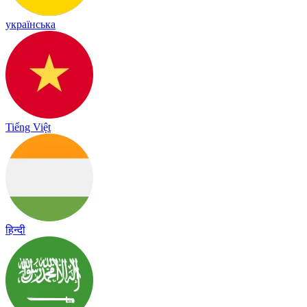
українська
Tiếng Việt
हिन्दी