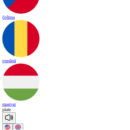
čeština
română
magyar
plate