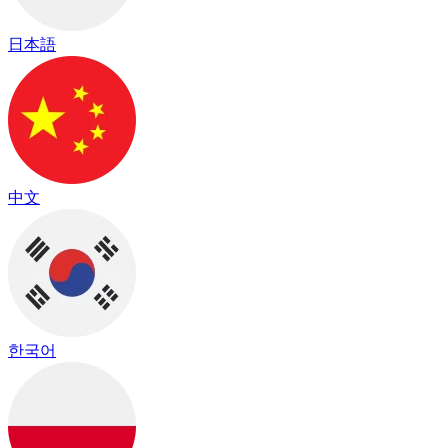
日本語
中文
한국어