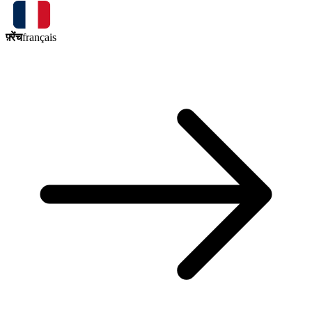
फ़्रेंच
français