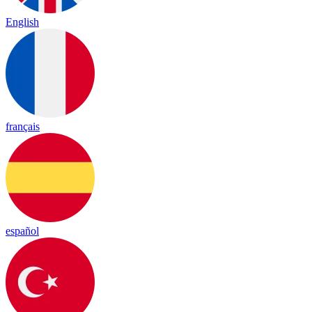
English
français
español