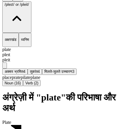
/pleɪt/
or /pleit/
अक्षरखंड
ध्वनिम
plate
pleɪt
pleit
अक्सर भ्रमित
4
तुकांत
4
मिलते-जुलते उच्चारण
3
place
prate
pilate
plane
Noun
(
16
)
Verb
(
2
)
अंग्रेज़ी में "plate"की परिभाषा और
अर्थ
Plate