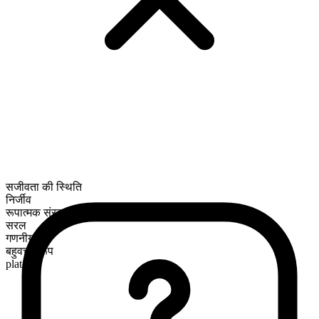
सजीवता की स्थिति
निर्जीव
रूपात्मक संरचना
सरल
गणनीय
बहुवचन रूप
plates