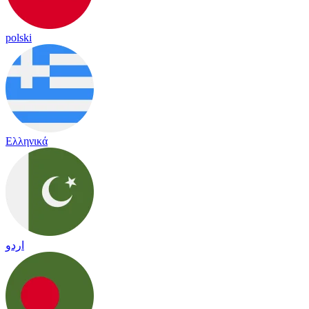
polski
Ελληνικά
اردو