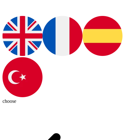
choose