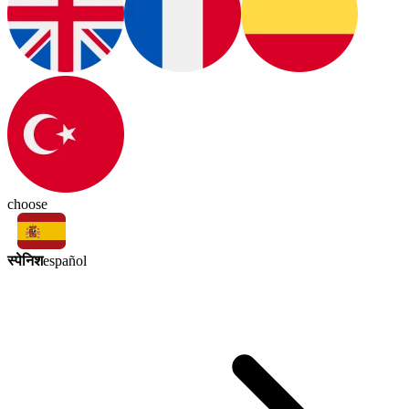
choose
स्पेनिश
español