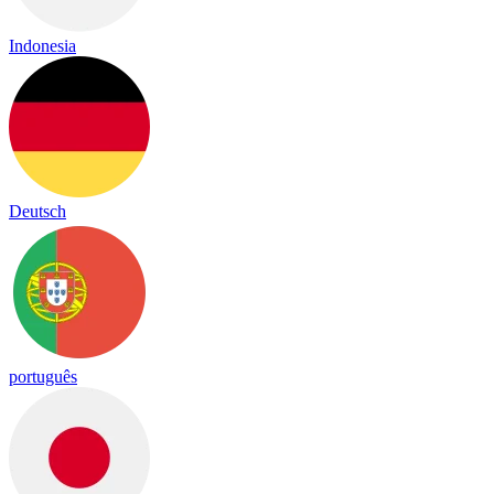
Indonesia
Deutsch
português