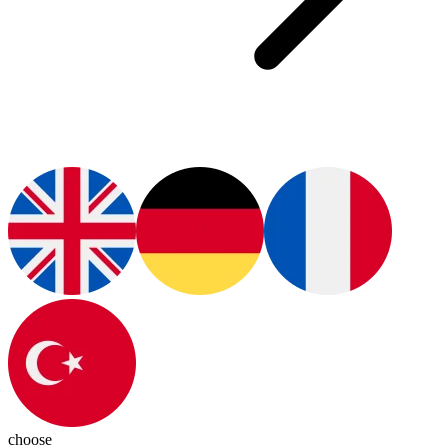
choose