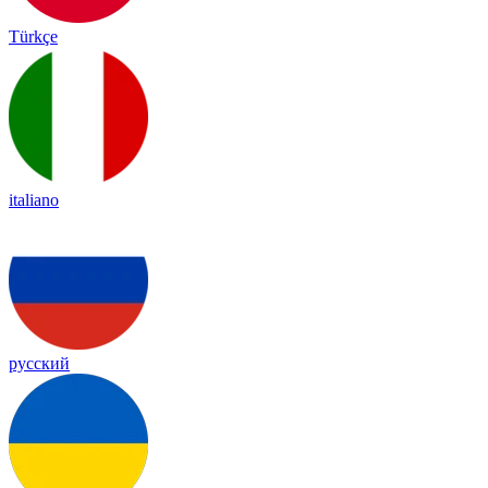
Türkçe
italiano
русский