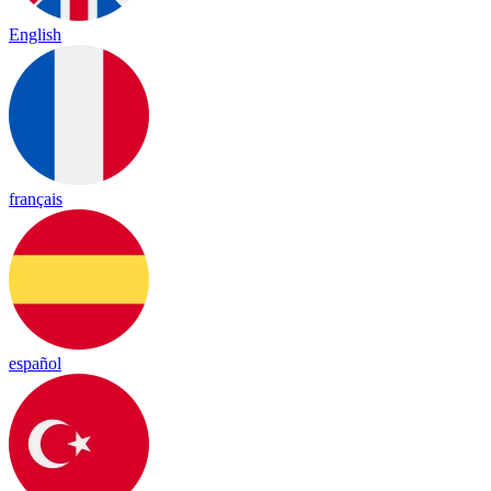
English
français
español