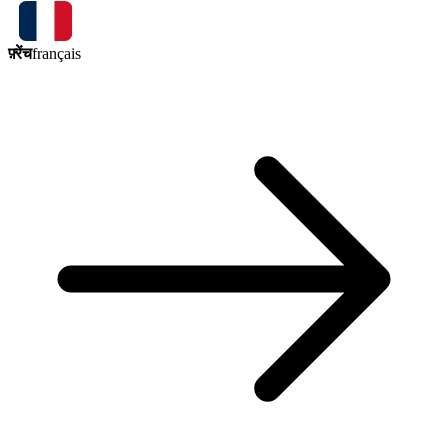
फ़्रेंच
français