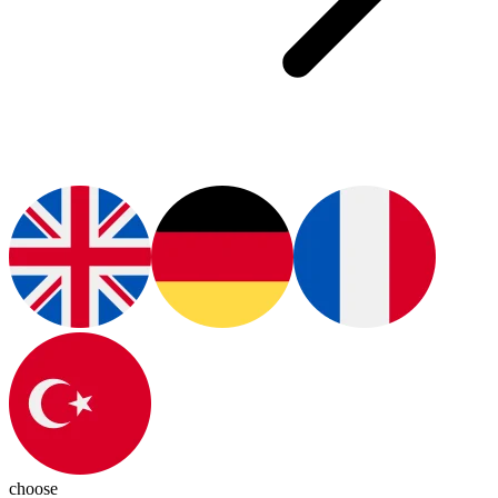
choose