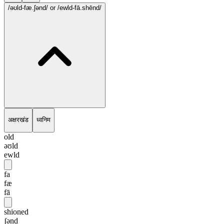
/əʊld-fæ.ʃənd/
or /ewld-fā.shēnd/
अक्षरखंड
ध्वनिम
old
əʊld
ewld
fa
fæ
fā
shioned
ʃənd