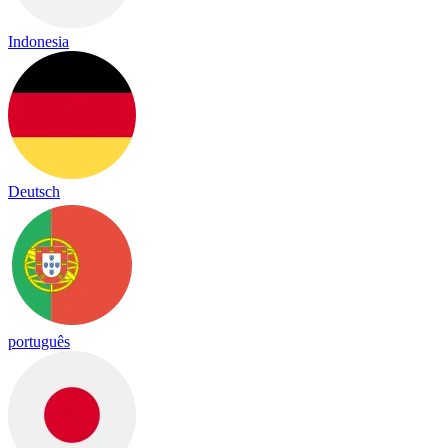
Indonesia
Deutsch
português