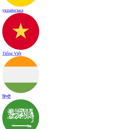
українська
Tiếng Việt
हिन्दी