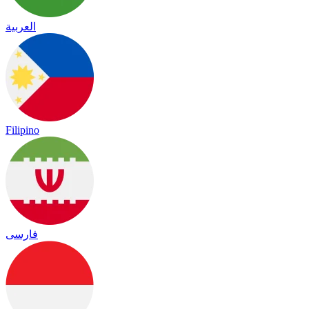
العربية
Filipino
فارسی