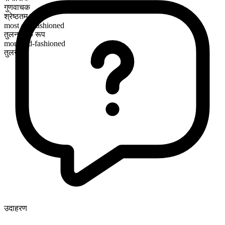
गुणवाचक
श्रेष्ठतम रूप
most old-fashioned
तुलनात्मक रूप
more old-fashioned
तुलनीय
उदाहरण