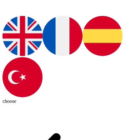
choose