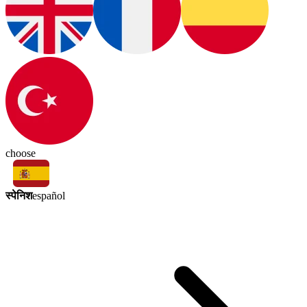
choose
स्पेनिश
español