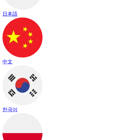
日本語
中文
한국어