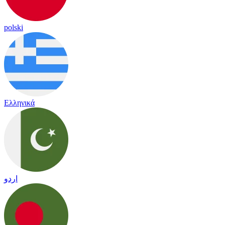
polski
Ελληνικά
اردو