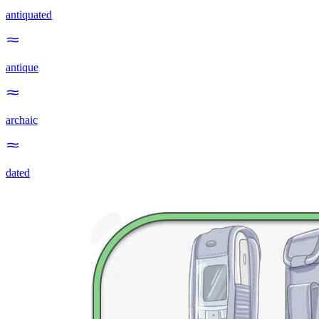
antiquated
antique
archaic
dated