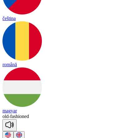
čeština
română
magyar
old
-
fa
shioned