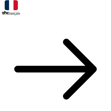
फ़्रेंच
français