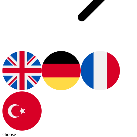
choose