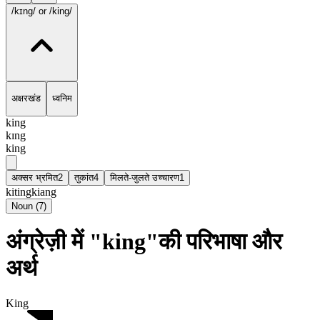
/kɪng/
or /king/
अक्षरखंड
ध्वनिम
king
kɪng
king
अक्सर भ्रमित
2
तुकांत
4
मिलते-जुलते उच्चारण
1
kiting
kiang
Noun
(
7
)
अंग्रेज़ी में "king"की परिभाषा और
अर्थ
King