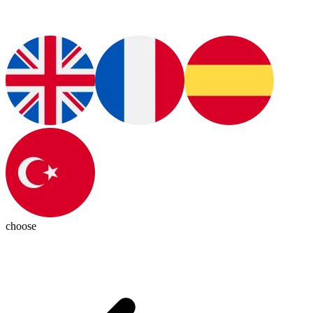
choose