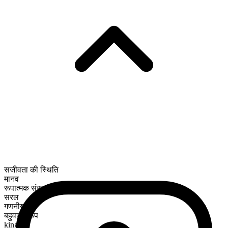
सजीवता की स्थिति
मानव
रूपात्मक संरचना
सरल
गणनीय
बहुवचन रूप
kings