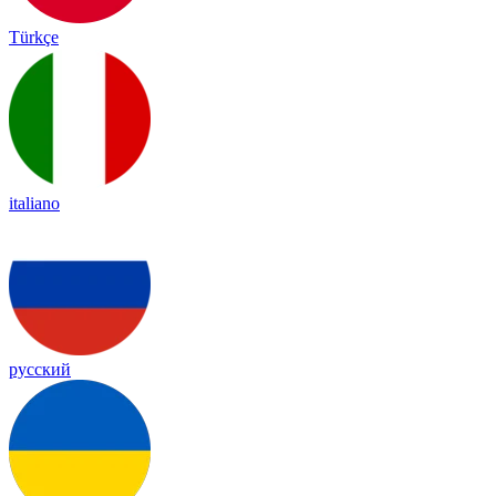
Türkçe
italiano
русский