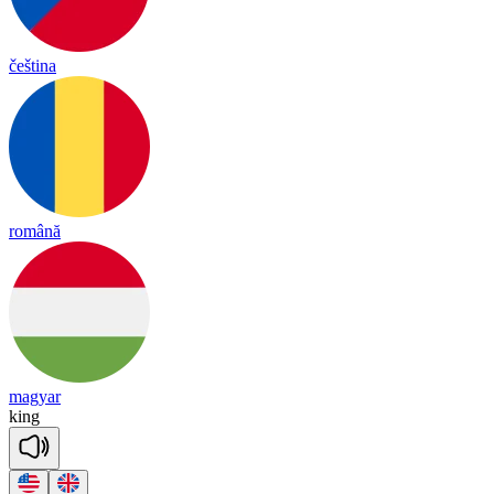
čeština
română
magyar
king