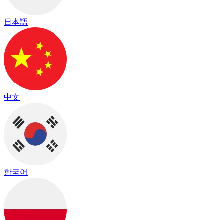
日本語
中文
한국어