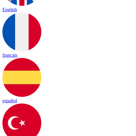
English
français
español