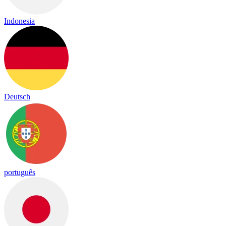
Indonesia
Deutsch
português