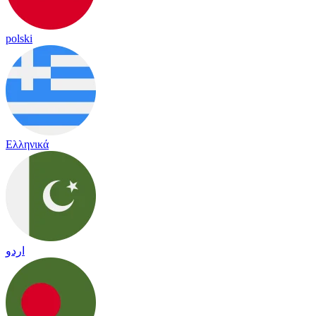
polski
Ελληνικά
اردو