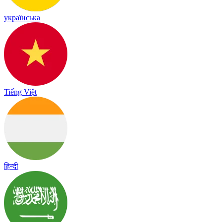
українська
Tiếng Việt
हिन्दी