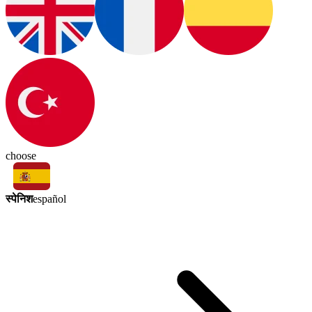
choose
स्पेनिश
español