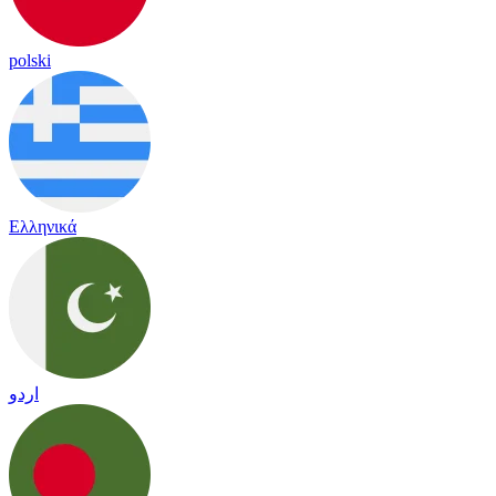
polski
Ελληνικά
اردو