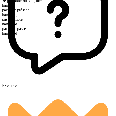
3e personne du singulier
hankers
participe présent
hankering
passé simple
hankered
participe passé
hankered
Exemples