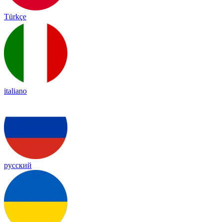
Türkçe
italiano
русский