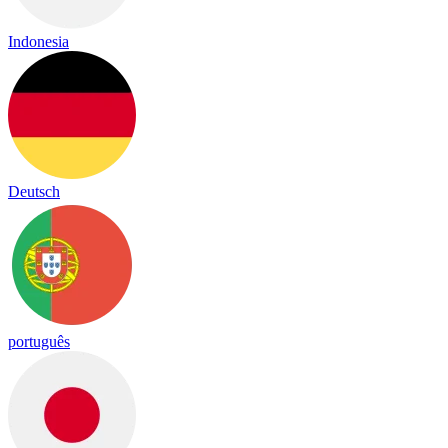
Indonesia
Deutsch
português