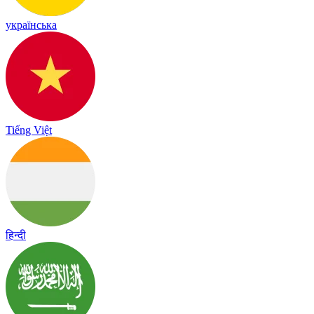
українська
Tiếng Việt
हिन्दी