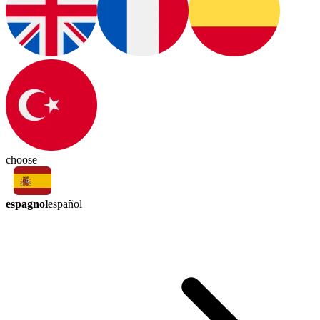
choose
espagnol
español