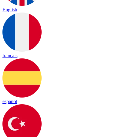
English
français
español