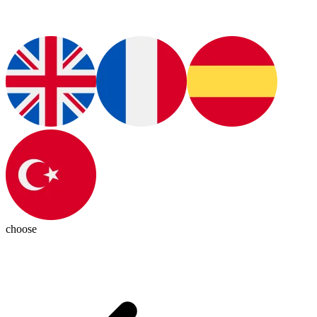
choose