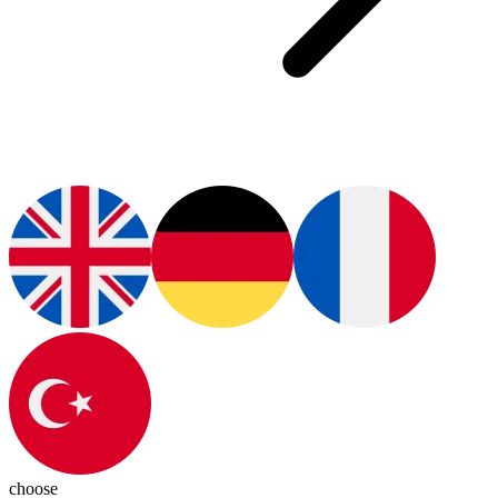
choose