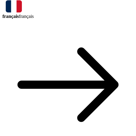
français
français