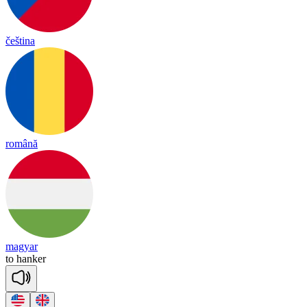
čeština
română
magyar
to
han
ker