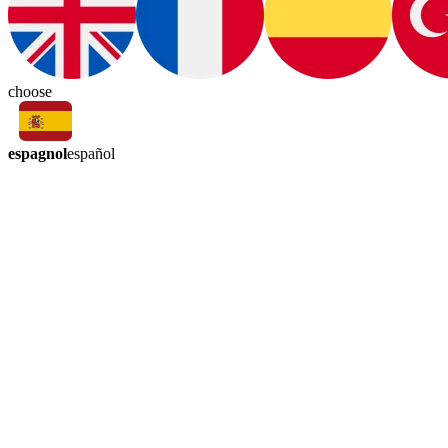
choose
espagnol
español