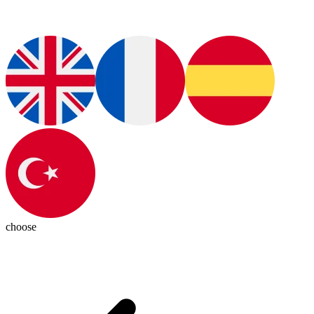
choose