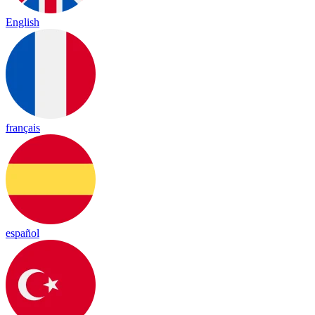
English
français
español