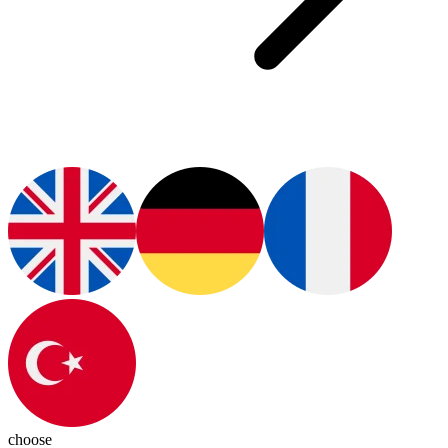
choose