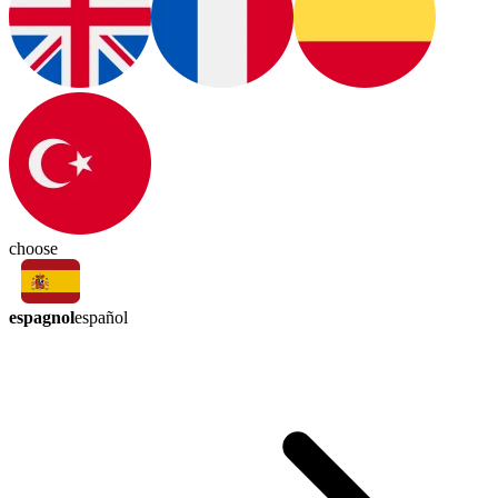
choose
espagnol
español