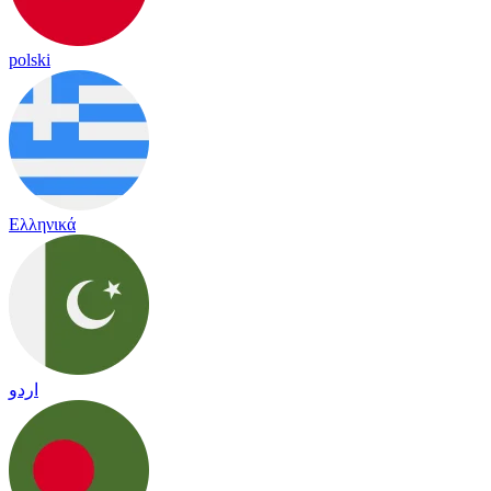
polski
Ελληνικά
اردو