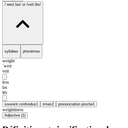
/ˈweɪt.ləs/
or /veit.lēs/
syllabes
phonèmes
weight
ˈweɪt
veit
less
ləs
lēs
souvent confondus
1
rimes
2
prononciation proche
1
weightiness
Adjective
(
1
)