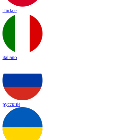
Türkçe
italiano
русский