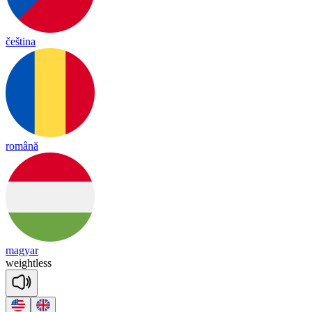
čeština
română
magyar
weight
less