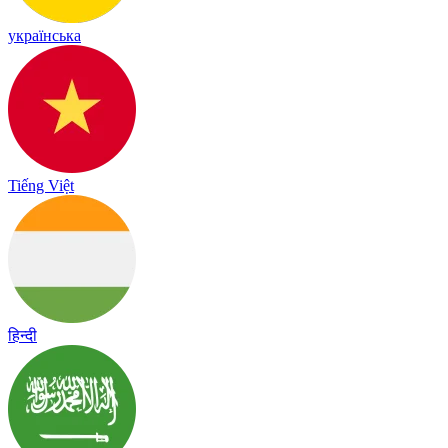
українська
Tiếng Việt
हिन्दी