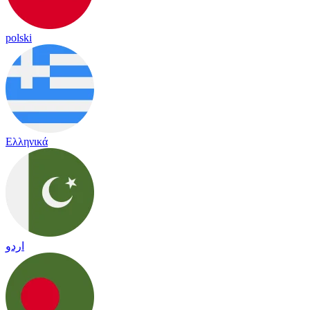
polski
Ελληνικά
اردو