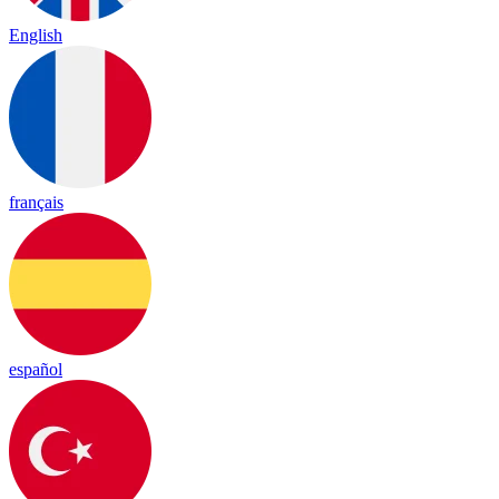
English
français
español