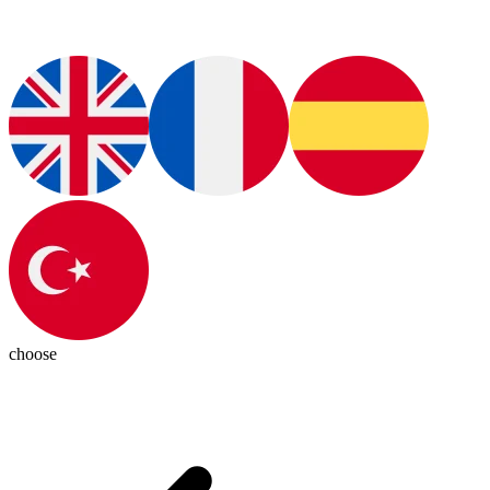
choose