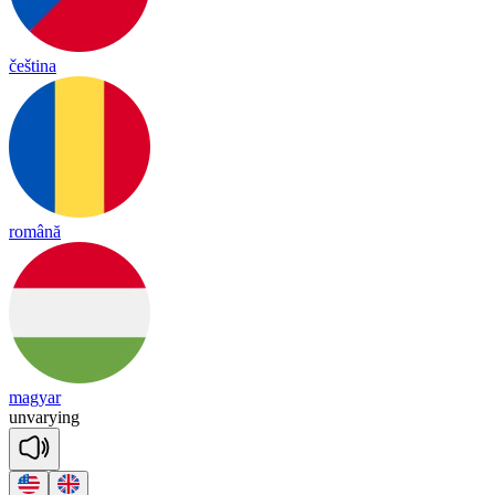
čeština
română
magyar
un
va
rying