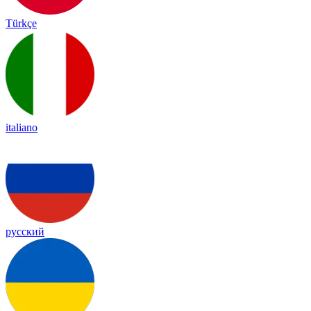
Türkçe
italiano
русский