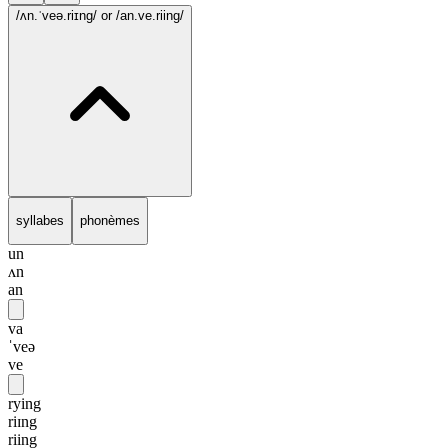
/ʌn.ˈveə.riɪng/
or /an.ve.riing/
syllabes
phonèmes
un
ʌn
an
va
ˈveə
ve
rying
riɪng
riing