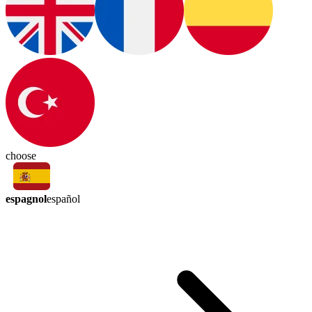
choose
espagnol
español