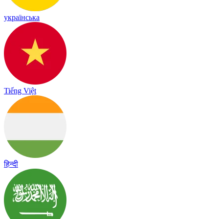
українська
Tiếng Việt
हिन्दी