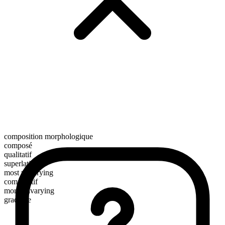
composition morphologique
composé
qualitatif
superlatif
most unvarying
comparatif
more unvarying
gradable