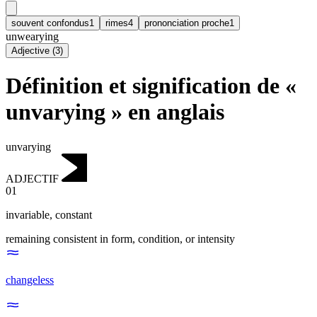
souvent confondus
1
rimes
4
prononciation proche
1
unwearying
Adjective
(
3
)
Définition et signification de «
unvarying » en anglais
unvarying
ADJECTIF
01
invariable
,
constant
remaining consistent in form, condition, or intensity
changeless