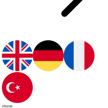
choose