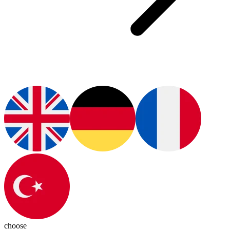
choose