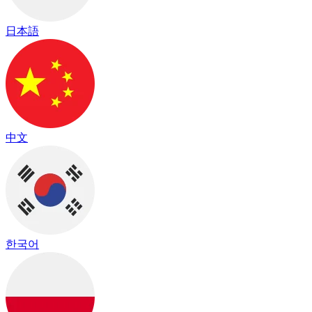
日本語
中文
한국어