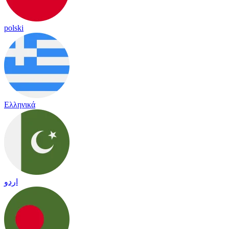
polski
Ελληνικά
اردو