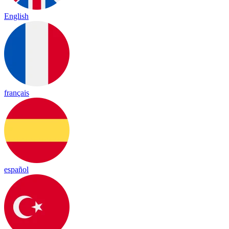
English
français
español