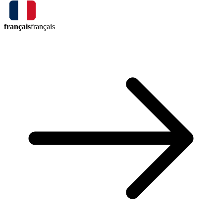
français
français