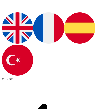
choose