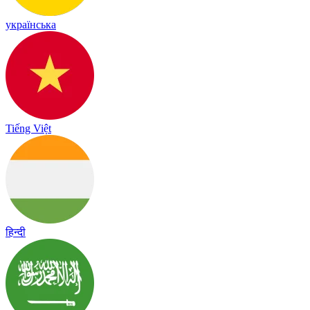
українська
Tiếng Việt
हिन्दी