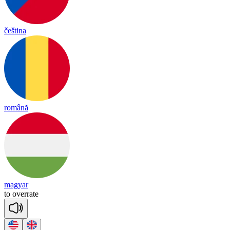
čeština
română
magyar
t
o
o
ver
rate