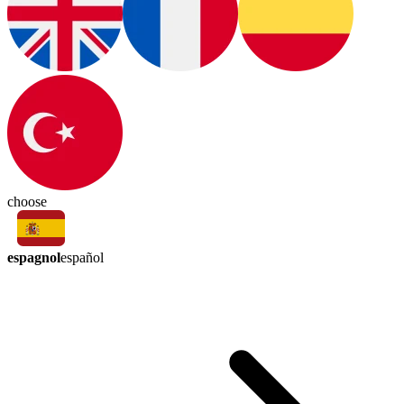
choose
espagnol
español