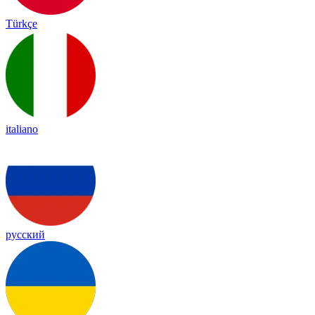
Türkçe
italiano
русский