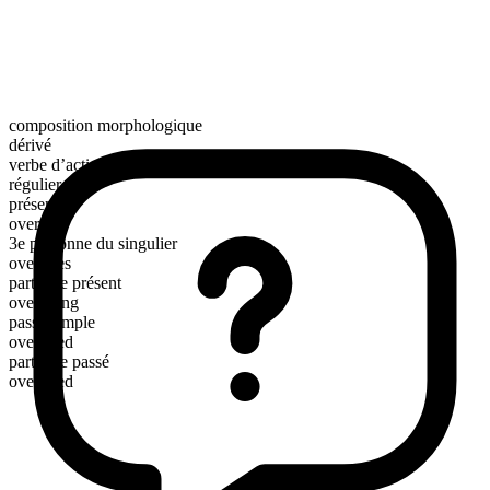
composition morphologique
dérivé
verbe d’action
régulier
présent
overrate
3e personne du singulier
overrates
participe présent
overrating
passé simple
overrated
participe passé
overrated