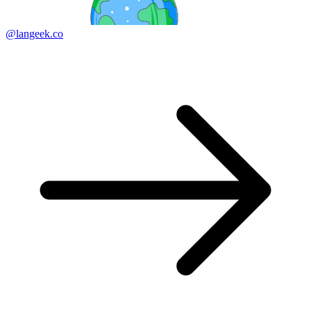
@langeek.co