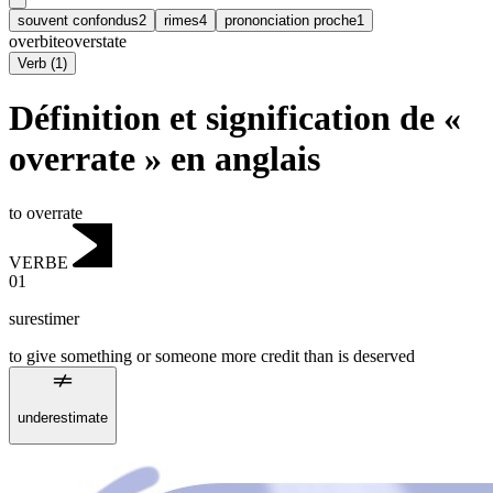
souvent confondus
2
rimes
4
prononciation proche
1
overbite
overstate
Verb
(
1
)
Définition et signification de «
overrate » en anglais
to overrate
VERBE
01
surestimer
to give something or someone more credit than is deserved
underestimate