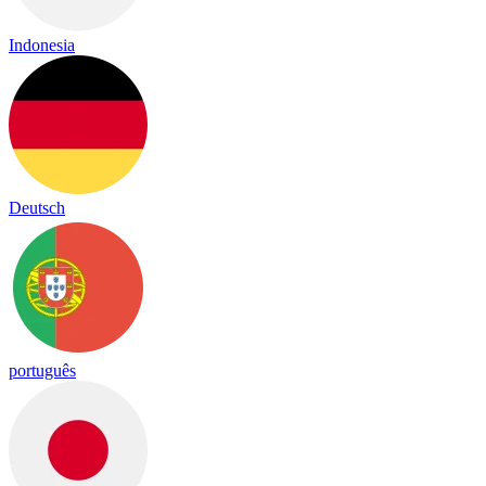
Indonesia
Deutsch
português