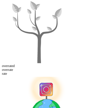
overrated
over
rate
rate