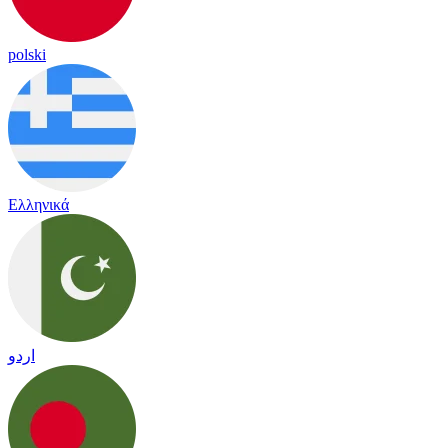
polski
Ελληνικά
اردو