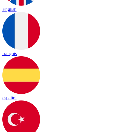
English
français
español