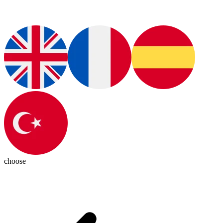
choose