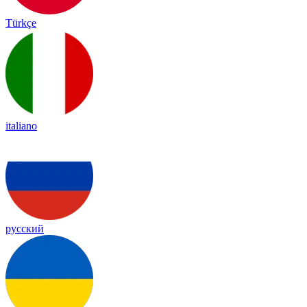
Türkçe
italiano
русский