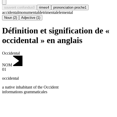
souvent confondus
0
rimes
4
prononciation proche
1
accidental
monumental
detrimental
elemental
Noun
(
2
)
Adjective
(
1
)
Définition et signification de «
occidental » en anglais
Occidental
NOM
01
occidental
a native inhabitant of the Occident
informations grammaticales