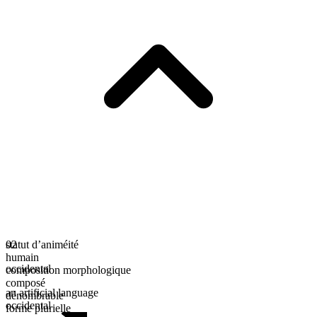
statut d’animéité
02
humain
occidental
composition morphologique
composé
an artificial language
dénombrable
occidental
forme plurielle