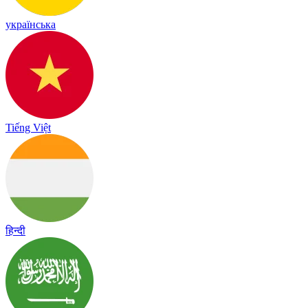
українська
Tiếng Việt
हिन्दी