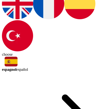
choose
espagnol
español