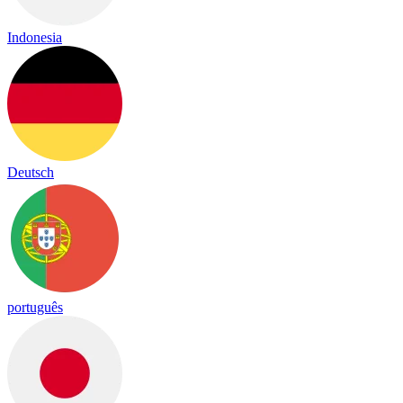
Indonesia
Deutsch
português