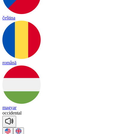
čeština
română
magyar
o
cci
dental