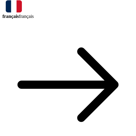
français
français