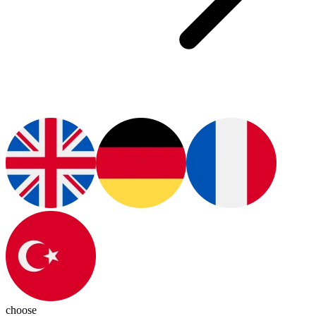
choose